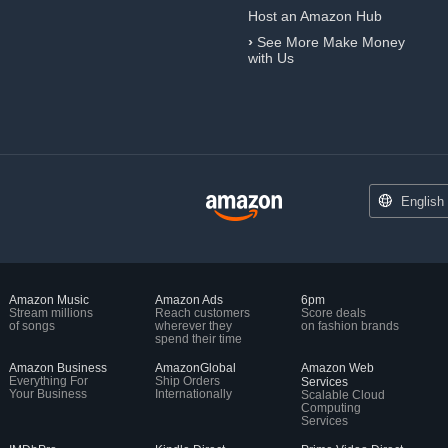
Host an Amazon Hub
›
See More Make Money
with Us
English
Amazon Music
Amazon Ads
6pm
Stream millions
Reach customers
Score deals
of songs
wherever they
on fashion brands
spend their time
Amazon Business
AmazonGlobal
Amazon Web
Everything For
Ship Orders
Services
Your Business
Internationally
Scalable Cloud
Computing
Services