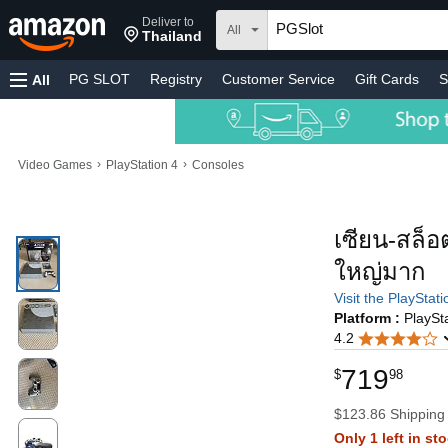
Deliver to
All
Thailand
PG SLOT
Registry
Customer Service
Gift Cards
S
All
›
›
Video Games
PlayStation 4
Consoles
เซียน-สล็อ
ใหญ่มาก
Visit the PlayStat
Platform :
PlaySt
4.2
719
$
98
$123.86 Shipping
Only 1 left in st