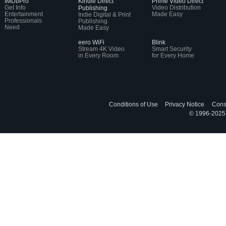
IMDbPro
Kindle Direct
Prime Video Direct
Get Info
Video Distribution
Publishing
Entertainment
Made Easy
Indie Digital & Print
Professionals
Publishing
Need
Made Easy
eero WiFi
Blink
Stream 4K Video
Smart Security
in Every Room
for Every Home
Conditions of Use
Privacy Notice
Cons
© 1996-2025, 