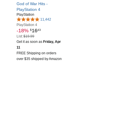
God of War Hits -
PlayStation 4
PlayStation
11,442
PlayStation 4
-18%
16
$
43
List:
$19.99
Get it as soon as
Friday, Apr
11
FREE Shipping on orders
over $35 shipped by Amazon