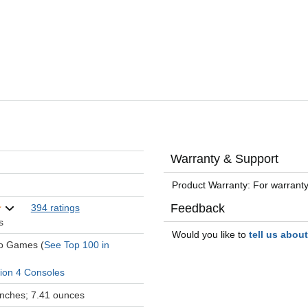
Warranty & Support
Product Warranty: For warranty
Feedback
394 ratings
s
Would you like to
tell us abou
eo Games (
See Top 100 in
tion 4 Consoles
 inches; 7.41 ounces