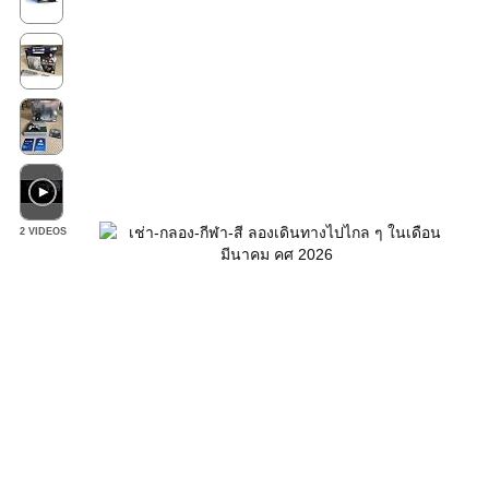
2 VIDEOS