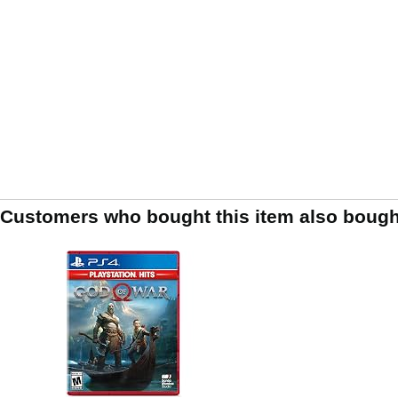
Customers who bought this item also bough