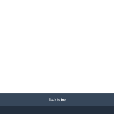
Back to top