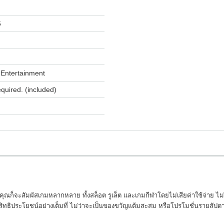
5
Entertainment
equired. (included)
น คุณก็จะสัมผัสเกมหลากหลาย ทั้งสล็อต รูเล็ต และเกมกีฬาโดยไม่เสียค่าใช้จ่าย ไ
ิทธิประโยชน์อย่างเต็มที่ ไม่ว่าจะเป็นของขวัญแต้มสะสม หรือโปรโมชั่นรายสัปดา