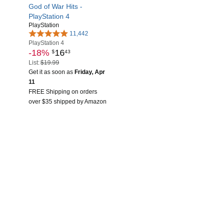
God of War Hits -
PlayStation 4
PlayStation
11,442
PlayStation 4
-18%
16
$
43
List:
$19.99
Get it as soon as
Friday, Apr
11
FREE Shipping on orders
over $35 shipped by Amazon