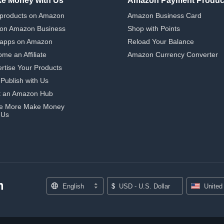
e Money with Us
Amazon Payment Produc
 products on Amazon
Amazon Business Card
 on Amazon Business
Shop with Points
 apps on Amazon
Reload Your Balance
me an Affiliate
Amazon Currency Converter
rtise Your Products
-Publish with Us
t an Amazon Hub
e More Make Money
 Us
English
$
USD - U.S. Dollar
United