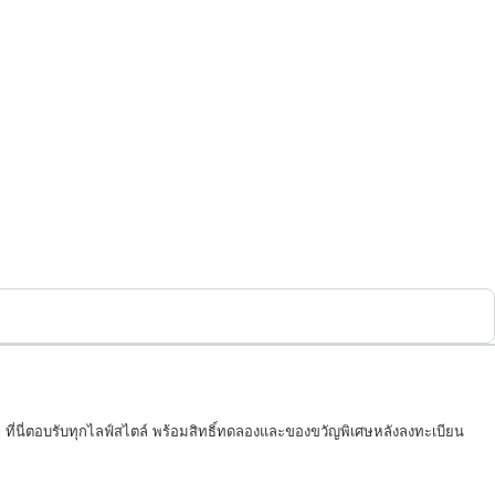
 ที่นี่ตอบรับทุกไลฟ์สไตล์ พร้อมสิทธิ์ทดลองและของขวัญพิเศษหลังลงทะเบียน