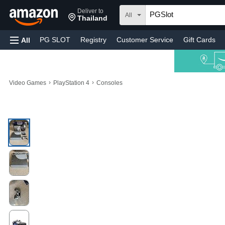
Deliver to
All
Thailand
PG SLOT
Registry
Customer Service
Gift Cards
All
›
›
Video Games
PlayStation 4
Consoles