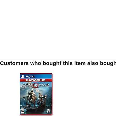
Customers who bought this item also bough