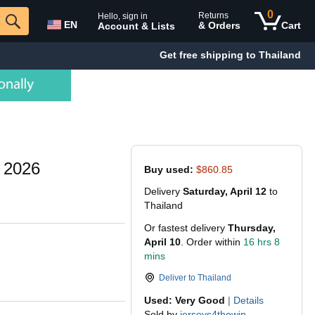
0
Returns
Hello, sign in
EN
& Orders
Cart
Account & Lists
Get free shipping to Thailand
ด 2026
Buy used:
$860.85
Delivery
Saturday, April 12
to
Thailand
Or fastest delivery
Thursday,
April 10
. Order within
16 hrs 8
mins
Deliver to
Thailand
Used: Very Good
|
Details
Sold by
jerseys4thewin