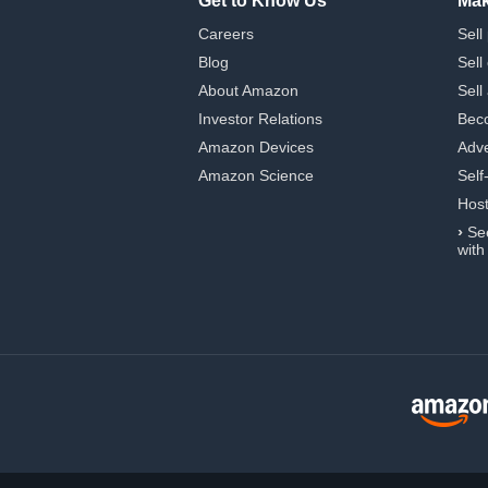
Get to Know Us
Mak
Careers
Sell
Blog
Sell
About Amazon
Sell
Investor Relations
Beco
Amazon Devices
Adve
Amazon Science
Self
Hos
›
Se
with