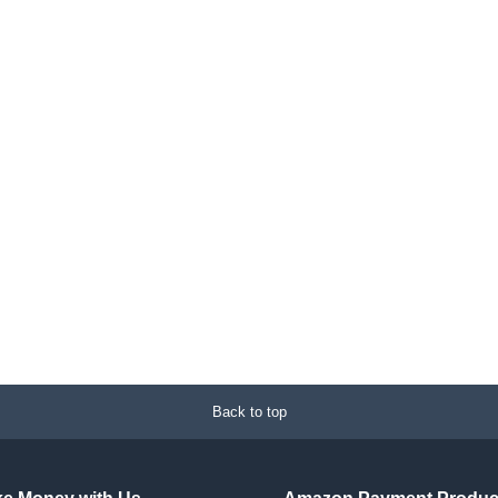
Back to top