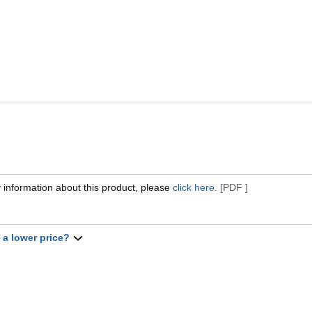
 information about this product, please
click here.
[PDF ]
t a lower price?