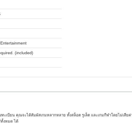
5
Entertainment
equired. (included)
งทะเบียน คุณจะได้สัมผัสเกมหลากหลาย ทั้งสล็อต รูเล็ต และเกมกีฬาโดยไม่เสียค่
ทั้งหมด ได้