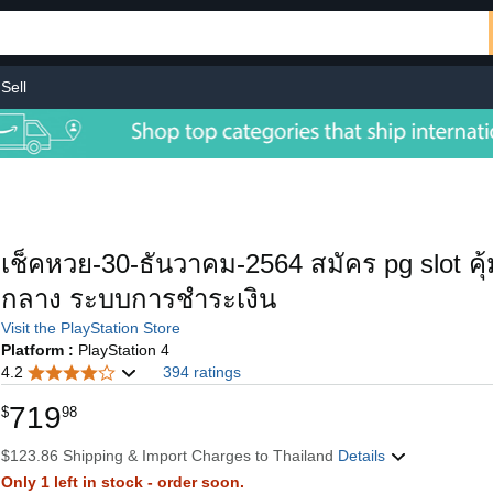
Sell
เช็คหวย-30-ธันวาคม-2564 สมัคร pg slot ค
กลาง ระบบการชำระเงิน
Visit the PlayStation Store
Platform :
PlayStation 4
4.2
394 ratings
719
$
98
$123.86 Shipping & Import Charges to Thailand
Details
Only 1 left in stock - order soon.