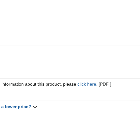
 information about this product, please
click here.
[PDF ]
t a lower price?