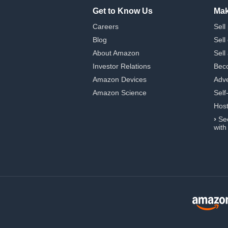
Get to Know Us
Mak
Careers
Sell
Blog
Sell
About Amazon
Sell
Investor Relations
Beco
Amazon Devices
Adve
Amazon Science
Self
Hos
›
Se
with