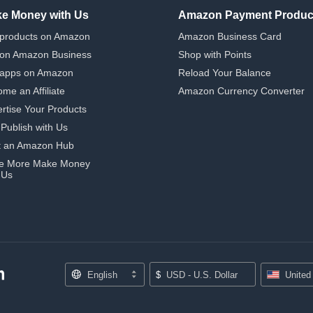
e Money with Us
Amazon Payment Produc
 products on Amazon
Amazon Business Card
 on Amazon Business
Shop with Points
 apps on Amazon
Reload Your Balance
me an Affiliate
Amazon Currency Converter
rtise Your Products
-Publish with Us
t an Amazon Hub
e More Make Money
 Us
English
$
USD - U.S. Dollar
United