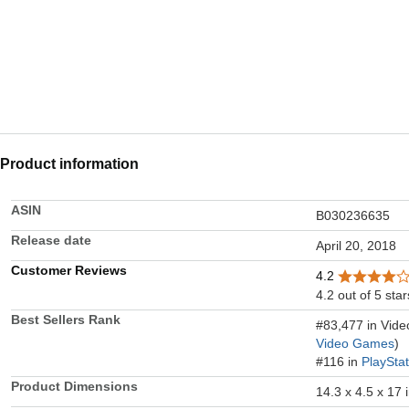
Product information
ASIN
B030236635
Release date
April 20, 2018
Customer Reviews
4.2
4.2 out of 5 star
Best Sellers Rank
#83,477 in Vid
Video Games
)
#116 in
PlaySta
Product Dimensions
14.3 x 4.5 x 17