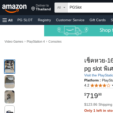
Deliver to
All
Thailand
PG SLOT
Registry
Customer Service
Gift Cards
S
All
›
›
Video Games
PlayStation 4
Consoles
เช็คหวย-1
pg slot พิ
Visit the PlayStat
Platform :
PlaySt
4.2
719
$
98
$123.86 Shipping
Only 1 left in st