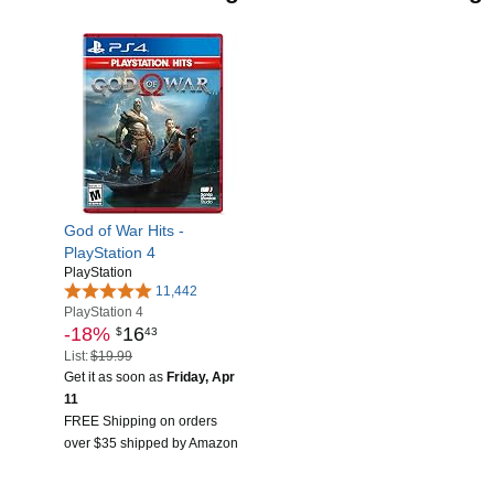
God of War Hits -
PlayStation 4
PlayStation
11,442
PlayStation 4
-18%
16
$
43
List:
$19.99
Get it as soon as
Friday, Apr
11
FREE Shipping on orders
over $35 shipped by Amazon