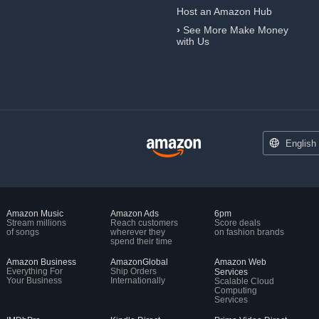
Host an Amazon Hub
›
See More Make Money
with Us
English
Amazon Music
Amazon Ads
6pm
Stream millions
Reach customers
Score deals
of songs
wherever they
on fashion brands
spend their time
Amazon Business
AmazonGlobal
Amazon Web
Everything For
Ship Orders
Services
Your Business
Internationally
Scalable Cloud
Computing
Services