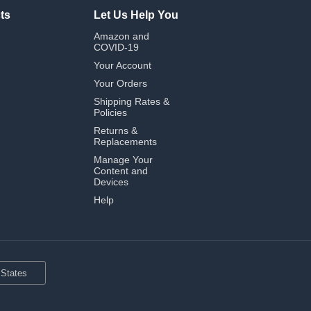
ts
Let Us Help You
Amazon and
COVID-19
Your Account
Your Orders
Shipping Rates &
Policies
Returns &
Replacements
Manage Your
Content and
Devices
Help
 States