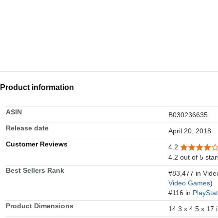
Product information
ASIN
B030236635
Release date
April 20, 2018
Customer Reviews
4.2
4.2 out of 5 star
Best Sellers Rank
#83,477 in Vid
Video Games
)
#116 in
PlaySta
Product Dimensions
14.3 x 4.5 x 17