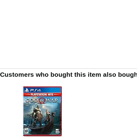
Customers who bought this item also bough