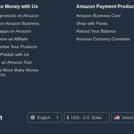
e Money with Us
Amazon Payment Produc
 products on Amazon
Amazon Business Card
 on Amazon Business
Shop with Points
 apps on Amazon
Reload Your Balance
me an Affiliate
Amazon Currency Converter
rtise Your Products
-Publish with Us
t an Amazon Hub
e More Make Money
 Us
English
$
USD - U.S. Dollar
United