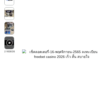
2 VIDEOS