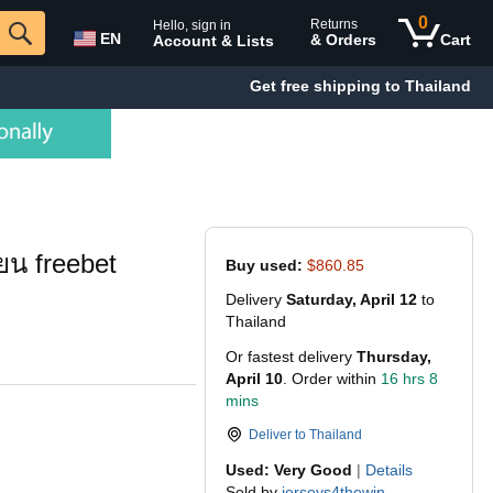
0
Returns
Hello, sign in
EN
& Orders
Cart
Account & Lists
Get free shipping to Thailand
ยน freebet
Buy used:
$860.85
Delivery
Saturday, April 12
to
Thailand
Or fastest delivery
Thursday,
April 10
. Order within
16 hrs 8
mins
Deliver to
Thailand
Used: Very Good
|
Details
Sold by
jerseys4thewin