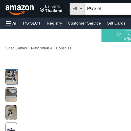
Deliver to
All
Thailand
PG SLOT
Registry
Customer Service
Gift Cards
All
›
›
Video Games
PlayStation 4
Consoles