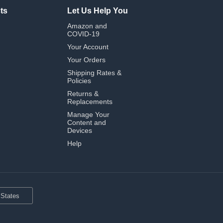
ts
Let Us Help You
Amazon and
COVID-19
Your Account
Your Orders
Shipping Rates &
Policies
Returns &
Replacements
Manage Your
Content and
Devices
Help
 States