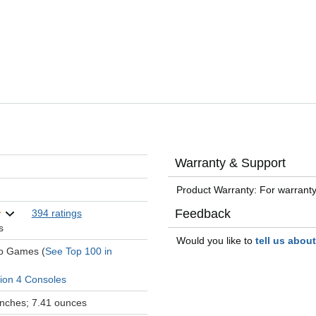
Warranty & Support
Product Warranty: For warranty
Feedback
394 ratings
s
Would you like to
tell us abou
eo Games (
See Top 100 in
tion 4 Consoles
 inches; 7.41 ounces