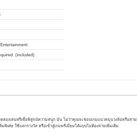
5
Entertainment
equired. (included)
งเล่นฟรีเพื่อพิสูจน์ความสนุุก มัน ไม่ว่าคุณจะชอบเกมแนวหมุนวงล้อหรือสายกีฬา ที
แต้มพิเศษ ใช้แลกรางวัล หรือเข้าสู่เกมพรีเมียมได้แบบไม่ต้องจ่ายเพิ่มเติม