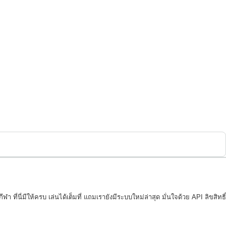
่นี่มีให้ครบ เล่นได้เต็มที่ แถมเรายังมีระบบใหม่ล่าสุด มั่นใจด้วย API ลิขสิทธิ์