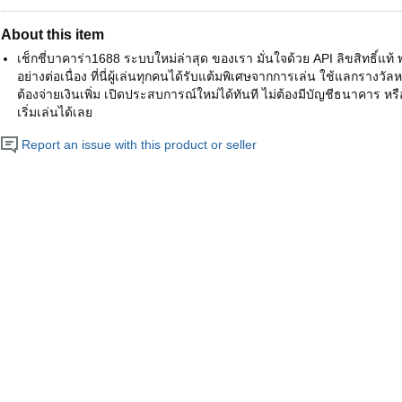
About this item
เช็กชี่บาคาร่า1688 ระบบใหม่ล่าสุด ของเรา มั่นใจด้วย API ลิขสิทธิ์แท้
อย่างต่อเนื่อง ที่นี่ผู้เล่นทุกคนได้รับแต้มพิเศษจากการเล่น ใช้แลกรางวัลห
ต้องจ่ายเงินเพิ่ม เปิดประสบการณ์ใหม่ได้ทันที ไม่ต้องมีบัญชีธนาคาร ห
เริ่มเล่นได้เลย
Report an issue with this product or seller