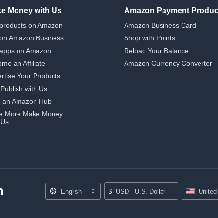
e Money with Us
Amazon Payment Produc
 products on Amazon
Amazon Business Card
 on Amazon Business
Shop with Points
 apps on Amazon
Reload Your Balance
me an Affiliate
Amazon Currency Converter
rtise Your Products
-Publish with Us
t an Amazon Hub
e More Make Money
 Us
English
$
USD - U.S. Dollar
United