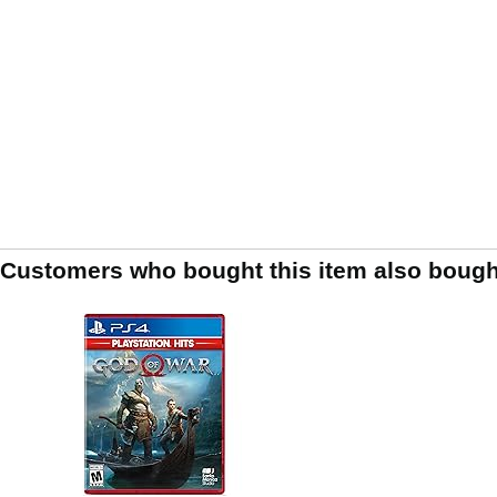
Customers who bought this item also bough