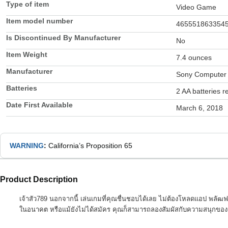
Type of item
Video Game
Item model number
465551863354
Is Discontinued By Manufacturer
No
Item Weight
7.4 ounces
Manufacturer
Sony Computer 
Batteries
2 AA batteries r
Date First Available
March 6, 2018
WARNING
:
California’s Proposition 65
Product Description
เจ้าสัว789 นอกจากนี้ เล่นเกมที่คุณชื่นชอบได้เลย ไม่ต้องโหลดแอป พล
ในอนาคต หรือแม้ยังไม่ได้สมัคร คุณก็สามารถลองสัมผัสกับความสนุกของเก