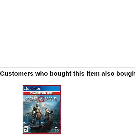
Customers who bought this item also bough