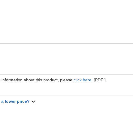
 information about this product, please
click here.
[PDF ]
t a lower price?