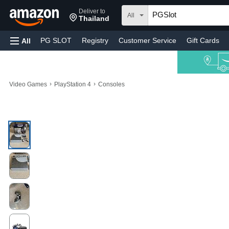
Deliver to
All
Thailand
PG SLOT
Registry
Customer Service
Gift Cards
All
›
›
Video Games
PlayStation 4
Consoles