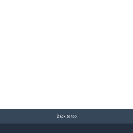
Back to top