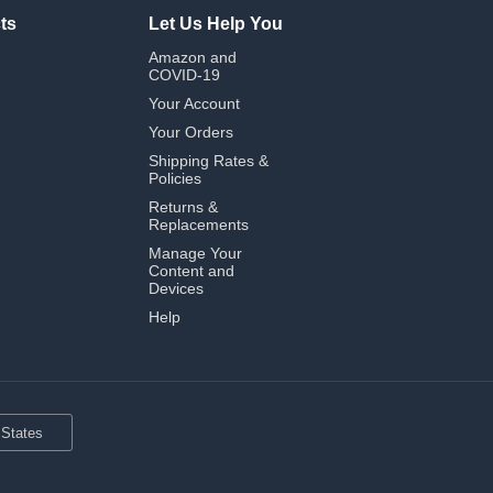
ts
Let Us Help You
Amazon and
COVID-19
Your Account
Your Orders
Shipping Rates &
Policies
Returns &
Replacements
Manage Your
Content and
Devices
Help
 States