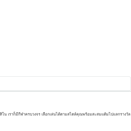
สิโน เราก็มีกีฬาครบวงจร เลือกเล่นได้ตามสไตล์คุณพร้อมสะสมแต้มไปแลกรางวัล