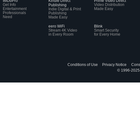
IMDbPro
Kindle Direct
Prime Video Direct
Get Info
Video Distribution
Publishing
Entertainment
Made Easy
Indie Digital & Print
Professionals
Publishing
Need
Made Easy
eero WiFi
Blink
Stream 4K Video
Smart Security
in Every Room
for Every Home
Conditions of Use
Privacy Notice
Cons
© 1996-2025, 