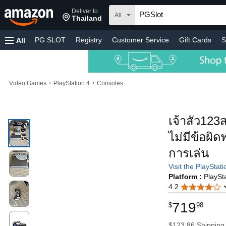
Deliver to
All
Thailand
PG SLOT
Registry
Customer Service
Gift Cards
S
All
›
›
Video Games
PlayStation 4
Consoles
เจ้าสัว123
ไม่มีข้อผ
การเล่น
Visit the PlayStat
Platform :
PlaySt
4.2
719
$
98
$123.86 Shipping