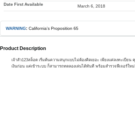
Date First Available
March 6, 2018
WARNING
:
California’s Proposition 65
Product Description
เจ้าสัว123สล็อต เริ่มต้นความสนุกแบบไม่ต้องคิดเยอะ เพียงแค่ลงทะเบียน 
เงินก่อน แค่เข้าระบบ ก็สามารถทดลองเล่นได้ทันที พร้อมสำรวจฟีเจอร์ใหม