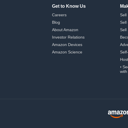
Get to Know Us
Mak
Careers
Sell
Blog
Sell
About Amazon
Sell
Investor Relations
Beco
Amazon Devices
Adve
Amazon Science
Self
Hos
›
Se
with