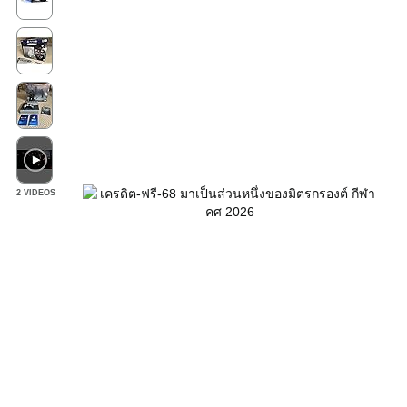
2 VIDEOS