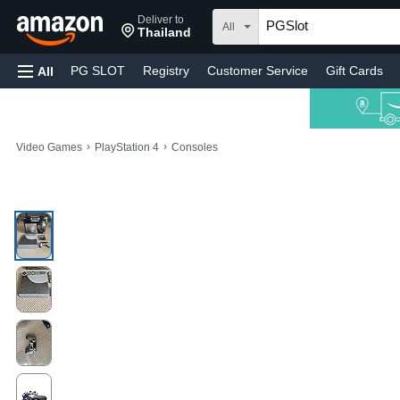
Deliver to
All
Thailand
PG SLOT
Registry
Customer Service
Gift Cards
All
›
›
Video Games
PlayStation 4
Consoles