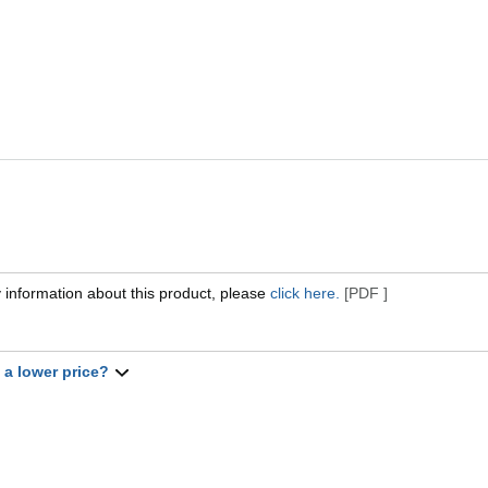
 information about this product, please
click here.
[PDF ]
t a lower price?