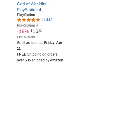
God of War Hits -
PlayStation 4
PlayStation
11,442
PlayStation 4
-18%
16
$
43
List:
$19.99
Get it as soon as
Friday, Apr
11
FREE Shipping on orders
over $35 shipped by Amazon