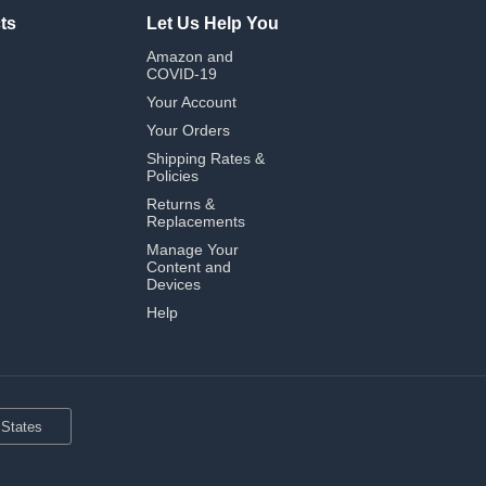
ts
Let Us Help You
Amazon and
COVID-19
Your Account
Your Orders
Shipping Rates &
Policies
Returns &
Replacements
Manage Your
Content and
Devices
Help
 States