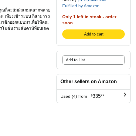
Fulfilled by Amazon
น คุณก็จะสัมผัสเกมหลากหลาย
ก่อน เพียงเข้าระบบ ก็สามารถ
Only 1 left in stock - order
มาชิกออกแบบมาเพื่อให้คุณ
soon.
รโมชั่นรายสัปดาห์ที่อัปเดต
Add to cart
Add to List
Other sellers on Amazon
$
335
99
Used (4) from