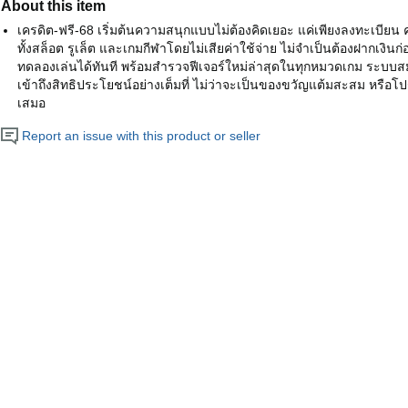
About this item
เครดิต-ฟรี-68 เริ่มต้นความสนุกแบบไม่ต้องคิดเยอะ แค่เพียงลงทะเบีย
ทั้งสล็อต รูเล็ต และเกมกีฬาโดยไม่เสียค่าใช้จ่าย ไม่จำเป็นต้องฝากเงิน
ทดลองเล่นได้ทันที พร้อมสำรวจฟีเจอร์ใหม่ล่าสุดในทุกหมวดเกม ระบบส
เข้าถึงสิทธิประโยชน์อย่างเต็มที่ ไม่ว่าจะเป็นของขวัญแต้มสะสม หรือโป
เสมอ
Report an issue with this product or seller