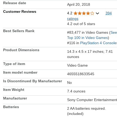
Release date
April 20, 2018
Customer Reviews
4.2
394
ratings
4.2 out of 5 stars
Best Sellers Rank
#83,477 in Video Games (
See
Top 100 in Video Games
)
#116 in
PlayStation 4 Console
Product Dimensions
14.3 x 4.5 x 17 inches; 7.41
ounces
Type of item
Video Game
Item model number
4655518633545
Is Discontinued By Manufacturer
No
Item Weight
7.4 ounces
Manufacturer
Sony Computer Entertainmen
Batteries
2 AA batteries required.
(included)