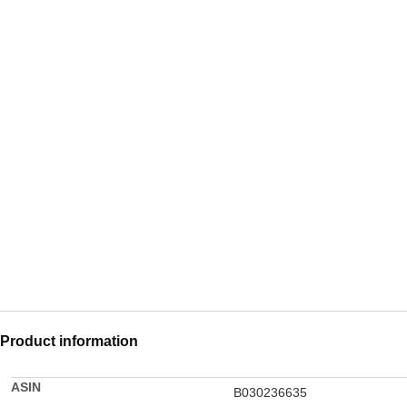
Product information
ASIN
B030236635