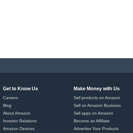
Get to Know Us
Make Money with Us
Careers
Sell products on Amazon
Blog
Sell on Amazon Business
About Amazon
Sell apps on Amazon
Investor Relations
Become an Affiliate
Amazon Devices
Advertise Your Products