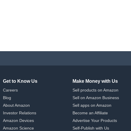
Get to Know Us
Make Money with Us
Careers
Sell products on Amazon
Blog
Sell on Amazon Business
About Amazon
Sell apps on Amazon
Investor Relations
Become an Affiliate
Amazon Devices
Advertise Your Products
Amazon Science
Self-Publish with Us