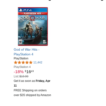
God of War Hits -
PlayStation 4
PlayStation
11,442
PlayStation 4
-18%
16
$
43
List:
$19.99
Get it as soon as
Friday, Apr
11
FREE Shipping on orders
over $35 shipped by Amazon