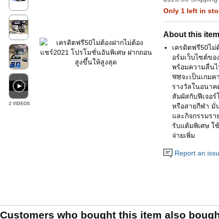
Only 1 left in st
About this ite
เครดิตฟรี50ไม่
อร์มเว็บไซต์ขอ
พร้อมความลื่น
चाहจะเป็นเกมค
รางวัลในอนาคต
สัมผัสกับฟีเจอร์
2 VIDEOS
หรือสายกีฬา มั่
และกิจกรรมรายวัน
รับแต้มพิเศษ ใช
จ่ายเพิ่ม
Report an issue
Customers who bought this item also bough