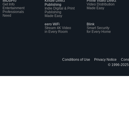
IMDbPro
Kindle Direct
Prime Video Direct
Get Info
Video Distribution
Publishing
Entertainment
Made Easy
Indie Digital & Print
Professionals
Publishing
Need
Made Easy
eero WiFi
Blink
Stream 4K Video
Smart Security
in Every Room
for Every Home
Conditions of Use
Privacy Notice
Cons
© 1996-2025, 