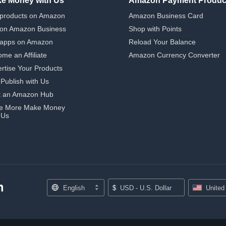
e Money with Us
Amazon Payment Produc
 products on Amazon
Amazon Business Card
 on Amazon Business
Shop with Points
 apps on Amazon
Reload Your Balance
me an Affiliate
Amazon Currency Converter
rtise Your Products
-Publish with Us
t an Amazon Hub
e More Make Money
 Us
English
$
USD - U.S. Dollar
United