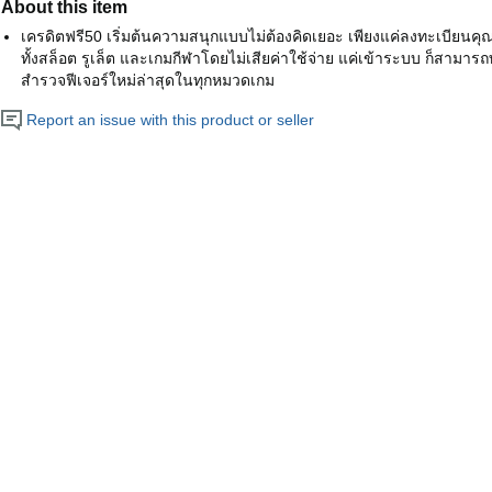
About this item
เครดิตฟรี50 เริ่มต้นความสนุกแบบไม่ต้องคิดเยอะ เพียงแค่ลงทะเบียนค
ทั้งสล็อต รูเล็ต และเกมกีฬาโดยไม่เสียค่าใช้จ่าย แค่เข้าระบบ ก็สามารถ
สำรวจฟีเจอร์ใหม่ล่าสุดในทุกหมวดเกม
Report an issue with this product or seller