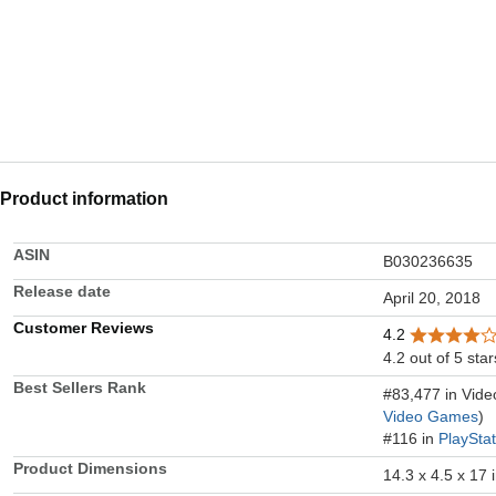
Product information
ASIN
B030236635
Release date
April 20, 2018
Customer Reviews
4.2
4.2 out of 5 star
Best Sellers Rank
#83,477 in Vid
Video Games
)
#116 in
PlaySta
Product Dimensions
14.3 x 4.5 x 17