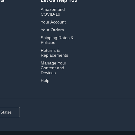
ts
Let Us Help You
Amazon and
COVID-19
Your Account
Your Orders
Shipping Rates &
Policies
Returns &
Replacements
Manage Your
Content and
Devices
Help
 States