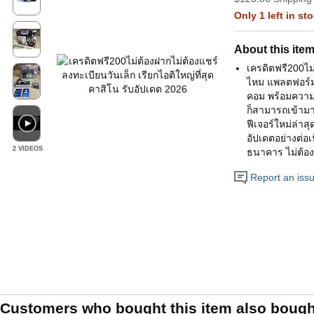
Only 1 left in st
About this ite
เครดิตฟรี200ไม
ไหม แพลตฟอร์ม
คอม พร้อมความล
ก็สามารถเข้ามา
ฟีเจอร์ใหม่ล่าส
อัปเดตอย่างต่อเ
2 VIDEOS
ธนาคาร ไม่ต้อง
Report an issue
Customers who bought this item also bough