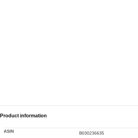
Product information
ASIN
B030236635