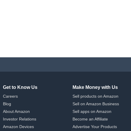
Get to Know Us
Make Money with Us
Careers
Sell products on Amazon
Blog
Sell on Amazon Business
About Amazon
Sell apps on Amazon
Investor Relations
Become an Affiliate
Amazon Devices
Advertise Your Products