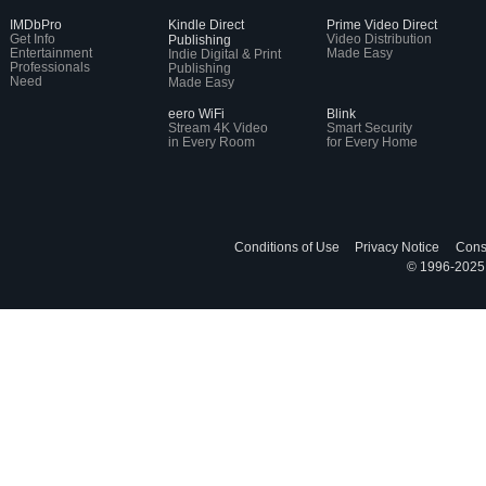
IMDbPro
Kindle Direct
Prime Video Direct
Get Info
Video Distribution
Publishing
Entertainment
Made Easy
Indie Digital & Print
Professionals
Publishing
Need
Made Easy
eero WiFi
Blink
Stream 4K Video
Smart Security
in Every Room
for Every Home
Conditions of Use
Privacy Notice
Cons
© 1996-2025, 