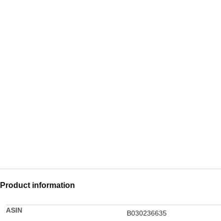
Product information
ASIN
B030236635