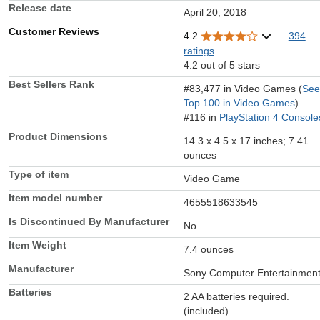
Release date
April 20, 2018
Customer Reviews
4.2
394
ratings
4.2 out of 5 stars
Best Sellers Rank
#83,477 in Video Games (
See
Top 100 in Video Games
)
#116 in
PlayStation 4 Console
Product Dimensions
14.3 x 4.5 x 17 inches; 7.41
ounces
Type of item
Video Game
Item model number
4655518633545
Is Discontinued By Manufacturer
No
Item Weight
7.4 ounces
Manufacturer
Sony Computer Entertainmen
Batteries
2 AA batteries required.
(included)