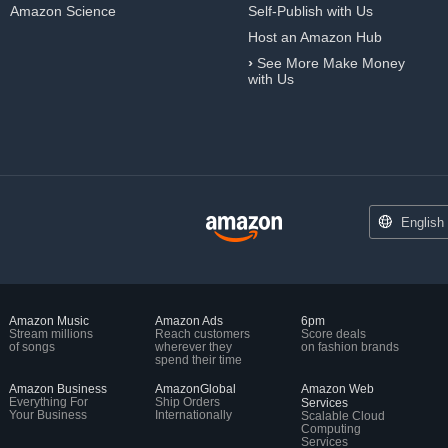
Amazon Science
Self-Publish with Us
Host an Amazon Hub
›
See More Make Money
with Us
English
Amazon Music
Amazon Ads
6pm
Stream millions
Reach customers
Score deals
of songs
wherever they
on fashion brands
spend their time
Amazon Business
AmazonGlobal
Amazon Web
Everything For
Ship Orders
Services
Your Business
Internationally
Scalable Cloud
Computing
Services