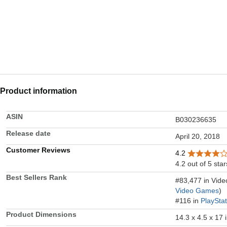
Product information
ASIN
B030236635
Release date
April 20, 2018
Customer Reviews
4.2
4.2 out of 5 star
Best Sellers Rank
#83,477 in Vid
Video Games
)
#116 in
PlaySta
Product Dimensions
14.3 x 4.5 x 17