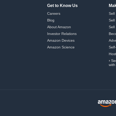
Get to Know Us
Mak
Careers
Sell
Blog
Sell
About Amazon
Sell
Investor Relations
Beco
Amazon Devices
Adve
Amazon Science
Self
Hos
›
Se
with