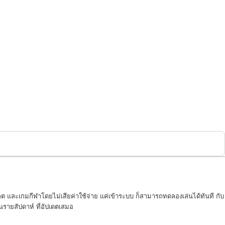
ล็ต และเกมกีฬาโดยไม่เสียค่าใช้จ่าย แค่เข้าระบบ ก็สามารถทดลองเล่นได้ทันที กับ
นรายสัปดาห์ ที่อัปเดตเสมอ