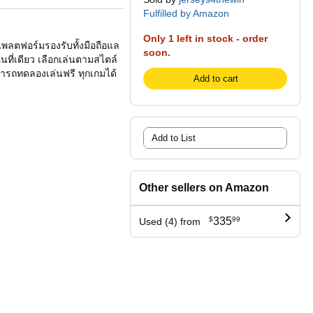
Fulfilled by Amazon
Only 1 left in stock - order
แพลตฟอร์มรองรับทั้งมือถือแล
soon.
ที่เดียว เลือกเล่นตามสไตล์
ารถทดลองเล่นฟรี ทุกเกมได้
Add to cart
Add to List
Other sellers on Amazon
$
335
99
Used (4) from