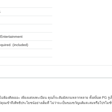
5
Entertainment
equired. (included)
บไม่ต้องคิดเยอะ เพียงแค่ลงทะเบียน คุณก็จะสัมผัสเกมหลากหลาย ทั้งสล็อต PG รูเ
ุณเข้าถึงสิทธิประโยชน์อย่างเต็มที่ ไม่ว่าจะเป็นของขวัญแต้มสะสมหรือโปรโมชั่