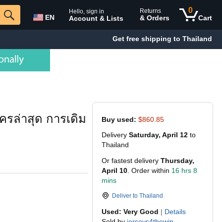
0
Returns
Hello, sign in
EN
& Orders
Cart
Account & Lists
Get free shipping to Thailand
ัครล่าสุด การเดิม
Buy used:
$860.85
Delivery
Saturday, April 12
to
Thailand
Or fastest delivery
Thursday,
April 10
. Order within
16 hrs 8
mins
Deliver to
Thailand
Used: Very Good
|
Details
Sold by
jerseys4thewin