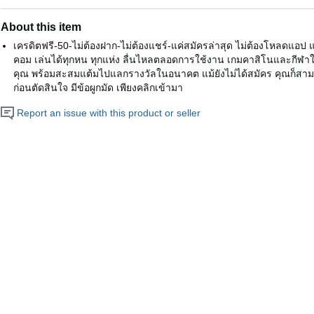
About this item
เครดิตฟรี-50-ไม่ต้องฝาก-ไม่ต้องแชร์-แค่สมัครล่าสุด ไม่ต้องโหลดแอป 
คอม เล่นได้ทุกหน ทุกแห่ง ลื่นไหลตลอดการใช้งาน เกมคาสิโนและกีฬาใน
คุณ พร้อมสะสมแต้มไปแลกรางวัลในอนาคต แม้ยังไม่ได้สมัคร คุณก็สาม
ก่อนตัดสินใจ มีข้อผูกมัด เพียงคลิกเข้ามา
Report an issue with this product or seller