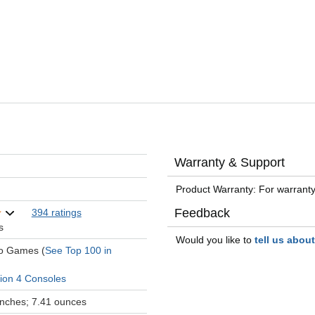
Warranty & Support
Product Warranty: For warranty
Feedback
394 ratings
s
Would you like to
tell us abou
eo Games (
See Top 100 in
tion 4 Consoles
 inches; 7.41 ounces