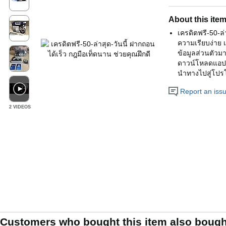
About this ite
เครดิตฟรี-50-ล่า
ความเรียบง่าย เ
ข้อมูลส่วนตัวม
ดาวน์โหลดแอปพ
นำทางไปสู่โปรโ
Report an issue
2 VIDEOS
Customers who bought this item also bough