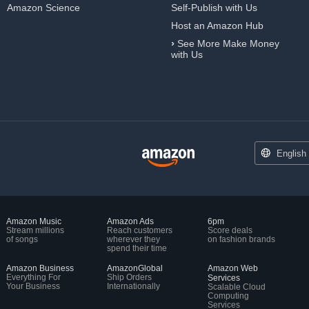
Amazon Science
Self-Publish with Us
Host an Amazon Hub
›
See More Make Money
with Us
English
Amazon Music
Amazon Ads
6pm
Stream millions
Reach customers
Score deals
of songs
wherever they
on fashion brands
spend their time
Amazon Business
AmazonGlobal
Amazon Web
Everything For
Ship Orders
Services
Your Business
Internationally
Scalable Cloud
Computing
Services