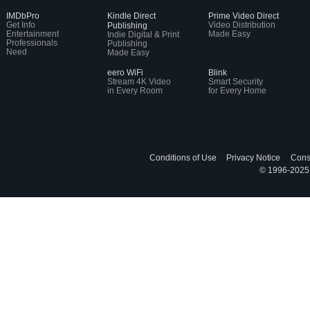
IMDbPro
Kindle Direct
Prime Video Direct
Get Info
Video Distribution
Publishing
Entertainment
Made Easy
Indie Digital & Print
Professionals
Publishing
Need
Made Easy
eero WiFi
Blink
Stream 4K Video
Smart Security
in Every Room
for Every Home
Conditions of Use
Privacy Notice
Cons
© 1996-2025, 