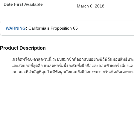
Date First Available
March 6, 2018
WARNING
:
California’s Proposition 65
Product Description
เครดิตฟรี-50-ล่าสุด-วันนี้ ระบบสมาชิกที่ออกแบบอย่างพิถีพิถันมอบสิทธิปร
และสุดยอดที่สุดคือ แพลตฟอร์มนี้รองรับทั้งมือถือและคอมพิวเตอร์ เพียง
เกม และที่สำคัญที่สุด ไม่มีข้อผูกมัดแถมยังมีกิจกรรมรายวันเพื่ออัพเดตทด