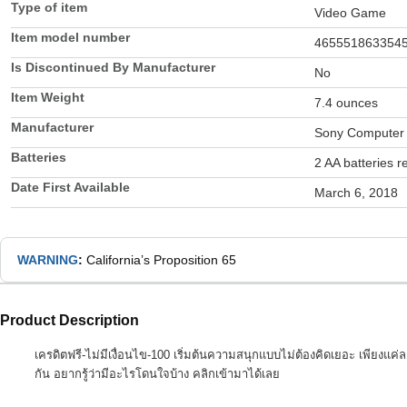
Type of item
Video Game
Item model number
465551863354
Is Discontinued By Manufacturer
No
Item Weight
7.4 ounces
Manufacturer
Sony Computer 
Batteries
2 AA batteries r
Date First Available
March 6, 2018
WARNING
:
California’s Proposition 65
Product Description
เครดิตฟรี-ไม่มีเงื่อนไข-100 เริ่มต้นความสนุกแบบไม่ต้องคิดเยอะ เพียงแค
กัน อยากรู้ว่ามีอะไรโดนใจบ้าง คลิกเข้ามาได้เลย