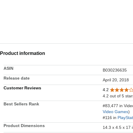
Product information
ASIN
B030236635
Release date
April 20, 2018
Customer Reviews
4.2
4.2 out of 5 star
Best Sellers Rank
#83,477 in Vid
Video Games
)
#116 in
PlaySta
Product Dimensions
14.3 x 4.5 x 17