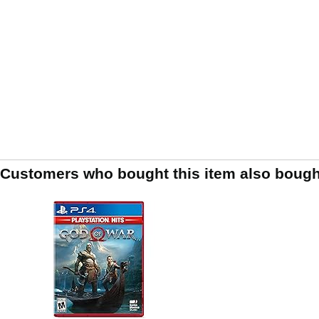
Customers who bought this item also bough