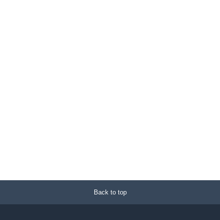
Back to top