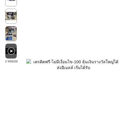
2 VIDEOS