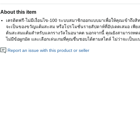
About this item
เครดิตฟรี-ไม่มีเงื่อนไข-100 ระบบสมาชิกออกแบบมาเพื่อให้คุณเข้าถึงสิทธ
จะเป็นของขวัญแต้มสะสม หรือโปรโมชั่นรายสัปดาห์ที่อัปเดตเสมอ เพียงแ
ต้นสะสมแต้มสำหรับแลกรางวัลในอนาคต นอกจากนี้ คุณยังสามารถทดลองเ
ไม่มีข้อผูกมัด และเลือกเล่นเกมที่คุณชื่นชอบได้ตามสไตล์ ไม่ว่าจะเป็น
Report an issue with this product or seller