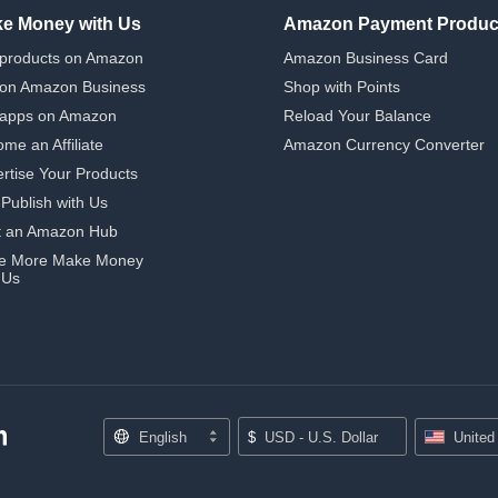
e Money with Us
Amazon Payment Produc
 products on Amazon
Amazon Business Card
 on Amazon Business
Shop with Points
 apps on Amazon
Reload Your Balance
me an Affiliate
Amazon Currency Converter
rtise Your Products
-Publish with Us
t an Amazon Hub
e More Make Money
 Us
English
$
USD - U.S. Dollar
United