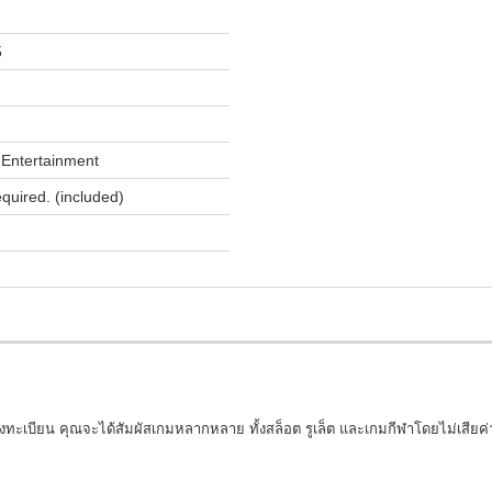
5
Entertainment
equired. (included)
่ลงทะเบียน คุณจะได้สัมผัสเกมหลากหลาย ทั้งสล็อต รูเล็ต และเกมกีฬาโดยไม่เสียค่