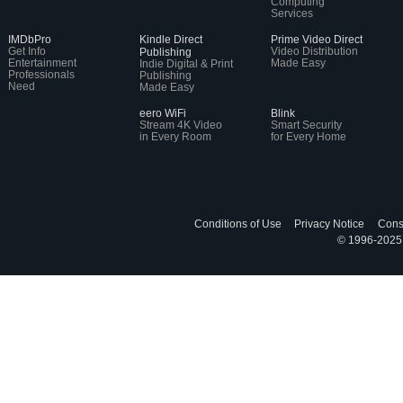
Computing
Services
IMDbPro
Kindle Direct
Prime Video Direct
Get Info
Video Distribution
Publishing
Entertainment
Made Easy
Indie Digital & Print
Professionals
Publishing
Need
Made Easy
eero WiFi
Blink
Stream 4K Video
Smart Security
in Every Room
for Every Home
Conditions of Use
Privacy Notice
Cons
© 1996-2025, 