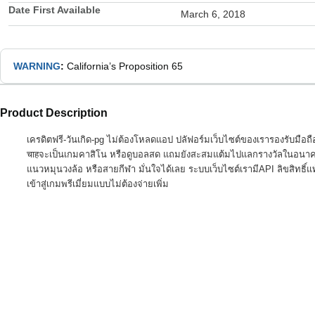
Date First Available
March 6, 2018
WARNING
:
California’s Proposition 65
Product Description
เครดิตฟรี-วันเกิด-pg ไม่ต้องโหลดแอป ปลัฟอร์มเว็บไซต์ของเรารองรับมื
चाहจะเป็นเกมคาสิโน หรือดูบอลสด แถมยังสะสมแต้มไปแลกรางวัลในอนาคตอีก 
แนวหมุนวงล้อ หรือสายกีฬา มั่นใจได้เลย ระบบเว็บไซต์เรามีAPI ลิขสิทธิ์แท้ 
เข้าสู่เกมพรีเมี่ยมแบบไม่ต้องจ่ายเพิ่ม