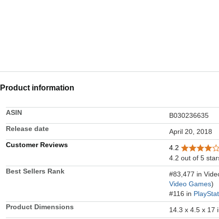
Product information
ASIN
B030236635
Release date
April 20, 2018
Customer Reviews
4.2
4.2 out of 5 star
Best Sellers Rank
#83,477 in Vid
Video Games
)
#116 in
PlaySta
Product Dimensions
14.3 x 4.5 x 17