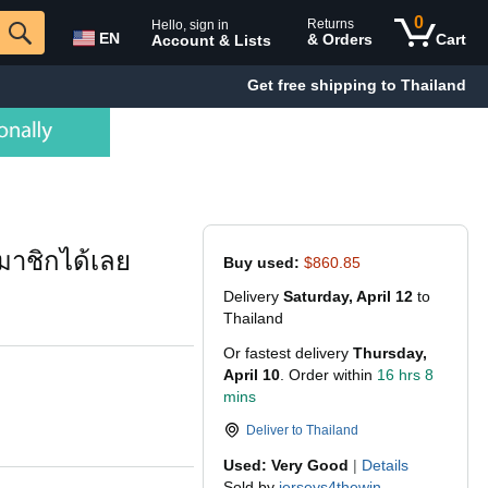
0
Returns
Hello, sign in
EN
& Orders
Cart
Account & Lists
Get free shipping to Thailand
มาชิกได้เลย
Buy used:
$860.85
Delivery
Saturday, April 12
to
Thailand
Or fastest delivery
Thursday,
April 10
. Order within
16 hrs 8
mins
Deliver to
Thailand
Used: Very Good
|
Details
Sold by
jerseys4thewin