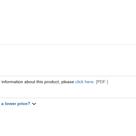
 information about this product, please
click here.
[PDF ]
t a lower price?