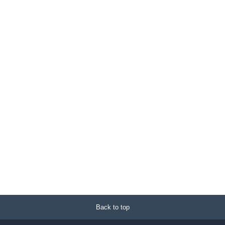
Back to top