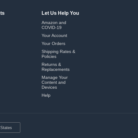
ts
Let Us Help You
Amazon and
COVID-19
Your Account
Your Orders
Shipping Rates &
Policies
Returns &
Replacements
Manage Your
Content and
Devices
Help
 States