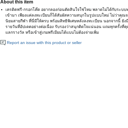
About this item
เครดิตฟรี-กรอกโค๊ด อยากลองก่อนตัดสินใจใช่ไหม พลาดไม่ได้กับระบบท
เข้ามา เพียงแค่ลงทะเบียนก็ได้สัมผัสความสนุกในรูปแบบใหม่ ไม่ว่าค
นิยมสายกีฬา ที่นี่มีให้ครบ พร้อมสิทธิพิเศษหลังลงทะเบียน นอกจากนี้ ยังม
รายวันที่อัปเดตอย่างต่อเนื่อง รับรองว่าสนุกติดใจแน่นอน แถมทุกครั้งที่คุ
แลกรางวัล หรือเข้าสู่เกมพรีเมียมได้แบบไม่ต้องจ่ายเพิ่ม
Report an issue with this product or seller