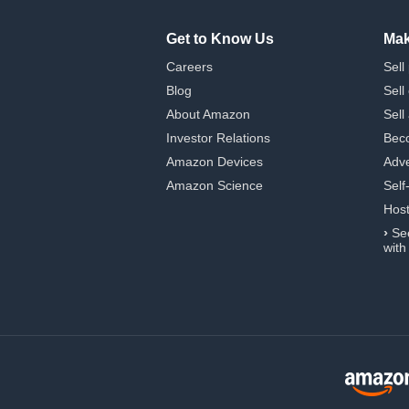
Get to Know Us
Mak
Careers
Sell
Blog
Sell
About Amazon
Sell
Investor Relations
Beco
Amazon Devices
Adve
Amazon Science
Self
Hos
›
Se
with