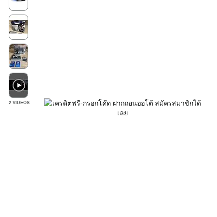
2 VIDEOS