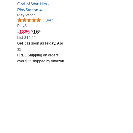
God of War Hits -
PlayStation 4
PlayStation
11,442
PlayStation 4
-18%
16
$
43
List:
$19.99
Get it as soon as
Friday, Apr
11
FREE Shipping on orders
over $35 shipped by Amazon