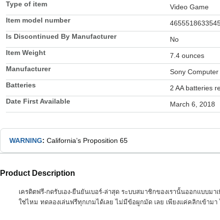
Type of item
Video Game
Item model number
465551863354
Is Discontinued By Manufacturer
No
Item Weight
7.4 ounces
Manufacturer
Sony Computer 
Batteries
2 AA batteries r
Date First Available
March 6, 2018
WARNING
:
California’s Proposition 65
Product Description
เครดิตฟรี-กดรับเอง-ยืนยันเบอร์-ล่าสุด ระบบสมาชิกของเรานั้นออกแบบมาเพื
ใช่ไหม ทดลองเล่นฟรีทุกเกมได้เลย ไม่มีข้อผูกมัด เลย เพียงแค่คลิกเข้