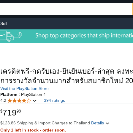
Sell
เครดิตฟรี-กดรับเอง-ยืนยันเบอร์-ล่าสุด ลงทะ
การรางวัลจำนวนมากสำหรับสมาชิกใหม่ 2
Visit the PlayStation Store
Platform :
PlayStation 4
4.2
394 ratings
719
$
98
$123.86 Shipping & Import Charges to Thailand
Details
Only 1 left in stock - order soon.