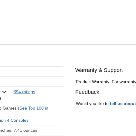
Warranty & Support
Product Warranty: For warranty
Feedback
394 ratings
s
Would you like to
tell us abou
eo Games (
See Top 100 in
tion 4 Consoles
 inches; 7.41 ounces