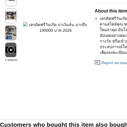
About this ite
เครดิตฟรีวันเกิด
ตามสไตล์คุณ 
ใหม่ล่าสุด มั่นใ
อัปเดตอย่างต่อเน
รางวัล หรือเข้าส
ประสบการณ์ใหม่
เพียงลงทะเบียนแ
2 VIDEOS
Report an issue
Customers who bought this item also bough