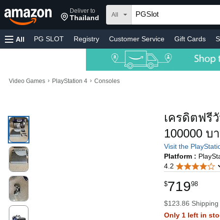
Deliver to
All
Thailand
PG SLOT
Registry
Customer Service
Gift Cards
S
All
›
›
Video Games
PlayStation 4
Consoles
เครดิตฟรีว
100000 บา
Visit the PlayStat
Platform :
PlaySt
4.2
719
$
98
$123.86 Shipping
Only 1 left in st