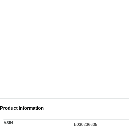
Product information
ASIN
B030236635