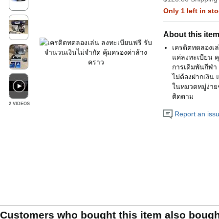
Only 1 left in st
About this ite
เครดิตทดลองเล่
แค่ลงทะเบียน ค
การเดิมพันกีฬา
ไม่ต้องฝากเงิน
ในหมวดหมู่ง่ายๆ 
ติดตาม
2 VIDEOS
Report an issue
Customers who bought this item also bough