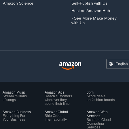
Amazon Science
Self-Publish with Us
Host an Amazon Hub
›
See More Make Money
with Us
English
Amazon Music
Amazon Ads
6pm
Stream millions
Reach customers
Score deals
of songs
wherever they
on fashion brands
spend their time
Amazon Business
AmazonGlobal
Amazon Web
Everything For
Ship Orders
Services
Your Business
Internationally
Scalable Cloud
Computing
Services