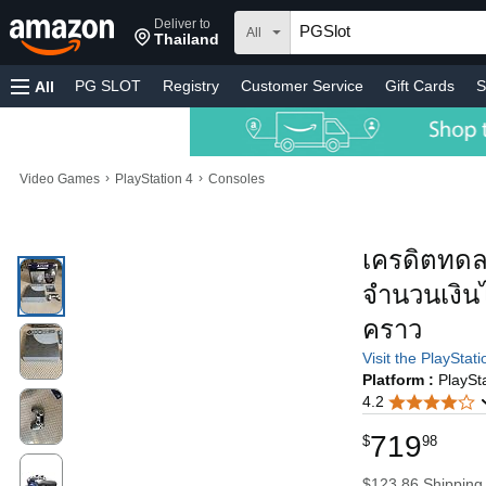
Deliver to
All
Thailand
PG SLOT
Registry
Customer Service
Gift Cards
S
All
›
›
Video Games
PlayStation 4
Consoles
เครดิตทดลอ
จำนวนเงินไ
คราว
Visit the PlayStat
Platform :
PlaySt
4.2
719
$
98
$123.86 Shipping