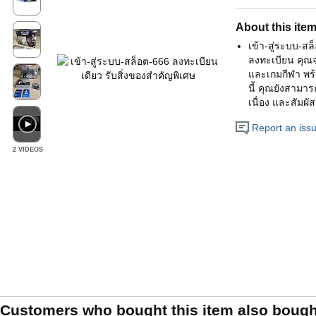
About this ite
เข้า-สู่ระบบ-สล
ลงทะเบียน คุณจ
และเกมกีฬา พร้
นี้ คุณยังสามาร
เนื่อง และสัมผัส
Report an issue
2 VIDEOS
Customers who bought this item also bough