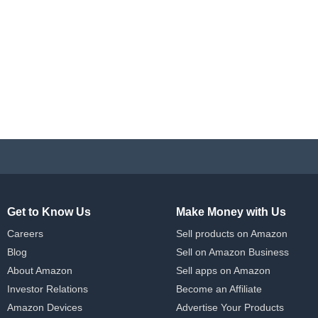
Get to Know Us
Make Money with Us
Careers
Sell products on Amazon
Blog
Sell on Amazon Business
About Amazon
Sell apps on Amazon
Investor Relations
Become an Affiliate
Amazon Devices
Advertise Your Products