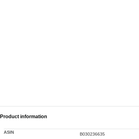
Product information
ASIN
B030236635