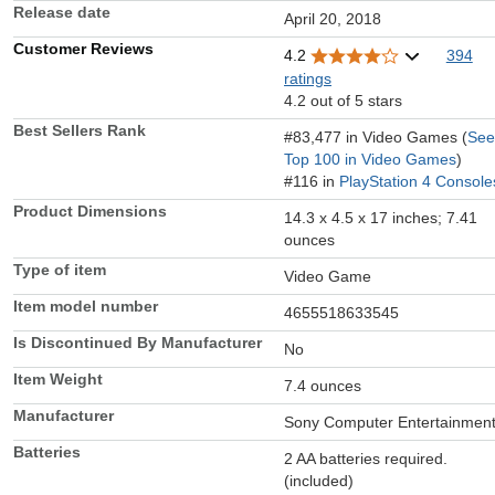
Release date
April 20, 2018
Customer Reviews
4.2
394
ratings
4.2 out of 5 stars
Best Sellers Rank
#83,477 in Video Games (
See
Top 100 in Video Games
)
#116 in
PlayStation 4 Console
Product Dimensions
14.3 x 4.5 x 17 inches; 7.41
ounces
Type of item
Video Game
Item model number
4655518633545
Is Discontinued By Manufacturer
No
Item Weight
7.4 ounces
Manufacturer
Sony Computer Entertainmen
Batteries
2 AA batteries required.
(included)