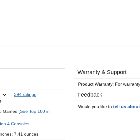
Warranty & Support
Product Warranty: For warranty
Feedback
394 ratings
s
Would you like to
tell us abou
eo Games (
See Top 100 in
tion 4 Consoles
 inches; 7.41 ounces