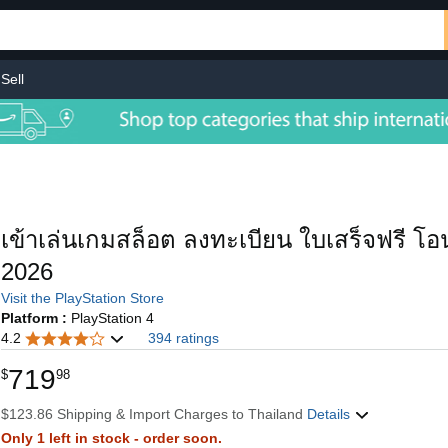
Sell
เข้าเล่นเกมสล็อต ลงทะเบียน ใบเสร็จฟรี โอ
2026
Visit the PlayStation Store
Platform :
PlayStation 4
4.2
394 ratings
719
$
98
$123.86 Shipping & Import Charges to Thailand
Details
Only 1 left in stock - order soon.