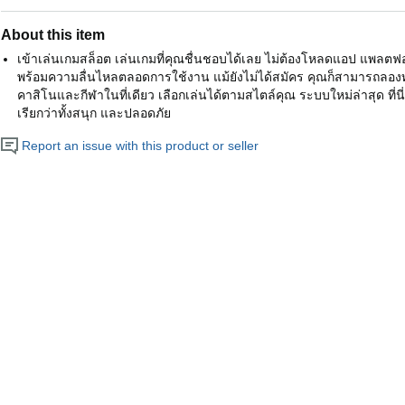
About this item
เข้าเล่นเกมสล็อต เล่นเกมที่คุณชื่นชอบได้เลย ไม่ต้องโหลดแอป แพลตฟอ
พร้อมความลื่นไหลตลอดการใช้งาน แม้ยังไม่ได้สมัคร คุณก็สามารถลอง
คาสิโนและกีฬาในที่เดียว เลือกเล่นได้ตามสไตล์คุณ ระบบใหม่ล่าสุด ที่นี่ม
เรียกว่าทั้งสนุก และปลอดภัย
Report an issue with this product or seller