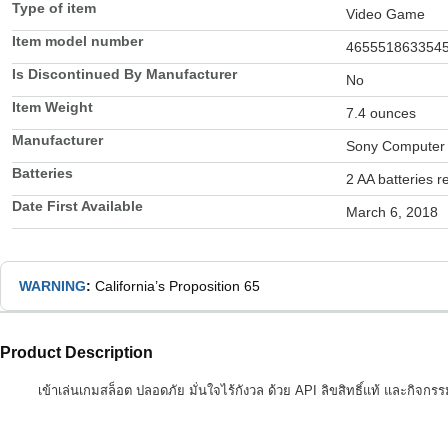
Type of item
Video Game
Item model number
465551863354
Is Discontinued By Manufacturer
No
Item Weight
7.4 ounces
Manufacturer
Sony Computer 
Batteries
2 AA batteries r
Date First Available
March 6, 2018
WARNING
:
California’s Proposition 65
Product Description
เข้าเล่นเกมสล็อต ปลอดภัย มั่นใจไร้กังวล ด้วย API ลิขสิทธิ์แท้ และกิจก