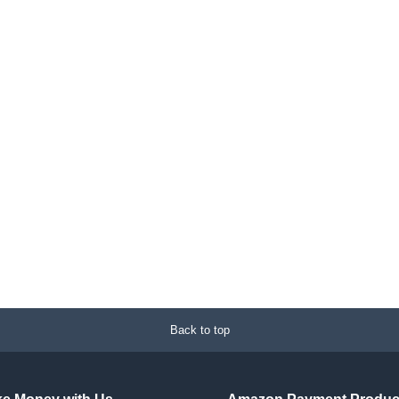
Back to top