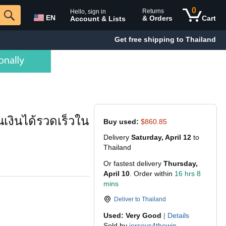
0
Returns
Hello, sign in
EN
& Orders
Cart
Account & Lists
Get free shipping to Thailand
นเงินได้รวดเร็วใน
Buy used:
$860.85
Delivery
Saturday, April 12
to
Thailand
Or fastest delivery
Thursday,
April 10
. Order within
16 hrs 8
mins
Deliver to
Thailand
Used: Very Good
|
Details
Sold by
jerseys4thewin