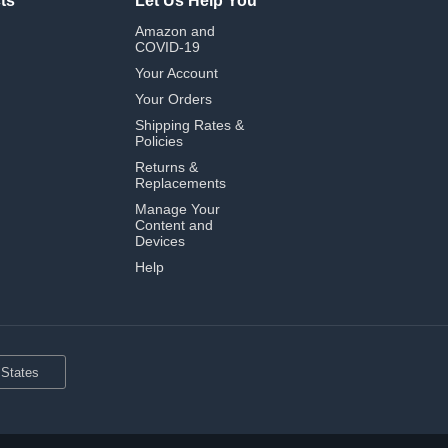
ts
Let Us Help You
Amazon and
COVID-19
Your Account
Your Orders
Shipping Rates &
Policies
Returns &
Replacements
Manage Your
Content and
Devices
Help
 States