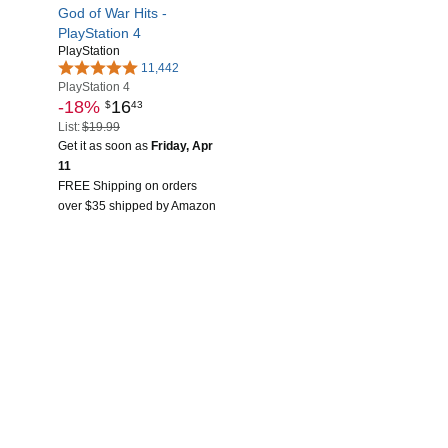
God of War Hits -
PlayStation 4
PlayStation
11,442
PlayStation 4
-18%
16
$
43
List:
$19.99
Get it as soon as
Friday, Apr
11
FREE Shipping on orders
over $35 shipped by Amazon