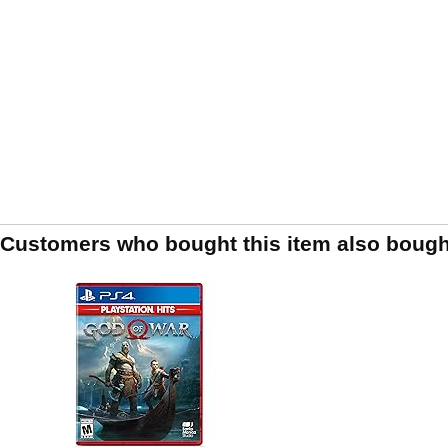
Customers who bought this item also bough