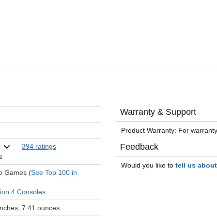
Warranty & Support
Product Warranty: For warranty
Feedback
394 ratings
s
Would you like to
tell us abou
eo Games (
See Top 100 in
tion 4 Consoles
 inches; 7.41 ounces