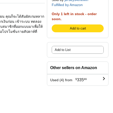
Fulfilled by Amazon
Only 1 left in stock - order
ียน คุณก็จะได้สัมผัสเกมหลาก
soon.
ากเงินก่อน เข้าระบบ ทดลอง
บสมาชิกที่ออกแบบมาเพื่อให้
Add to cart
ือโปรโมชั่นรายสัปดาห์ที่
Add to List
Other sellers on Amazon
$
335
99
Used (4) from