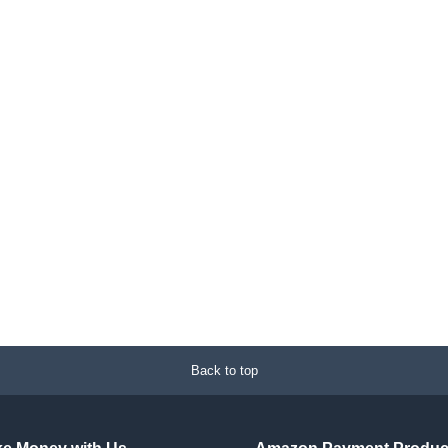
Back to top