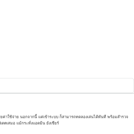
สียค่าใช้จ่าย นอกจากนี้ แค่เข้าระบบ ก็สามารถทดลองเล่นได้ทันที พร้อมสำรวจ
เดตเสมอ แม้กระทั่งแอดมิน ยังเชียร์