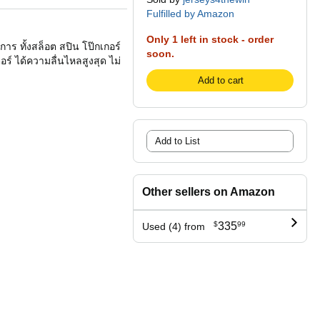
Fulfilled by Amazon
Only 1 left in stock - order
การ ทั้งสล็อต สปิน โป๊กเกอร์
soon.
ร์ ได้ความลื่นไหลสูงสุด ไม่
Add to cart
Add to List
Other sellers on Amazon
$
335
99
Used (4) from