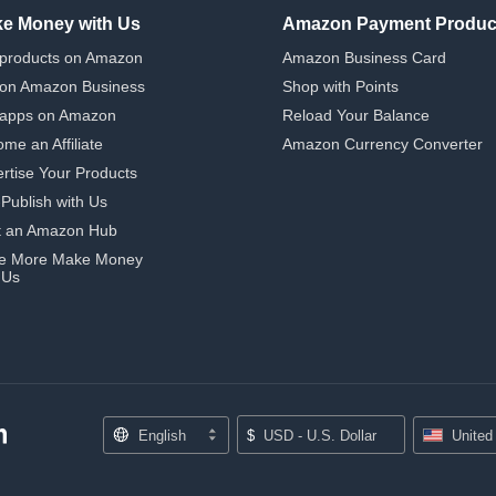
e Money with Us
Amazon Payment Produc
 products on Amazon
Amazon Business Card
 on Amazon Business
Shop with Points
 apps on Amazon
Reload Your Balance
me an Affiliate
Amazon Currency Converter
rtise Your Products
-Publish with Us
t an Amazon Hub
e More Make Money
 Us
English
$
USD - U.S. Dollar
United