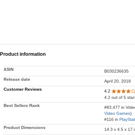
Product information
ASIN
B030236635
Release date
April 20, 2018
Customer Reviews
4.2
4.2 out of 5 star
Best Sellers Rank
#83,477 in Vid
Video Games
)
#116 in
PlaySta
Product Dimensions
14.3 x 4.5 x 17