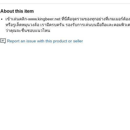
About this item
เข้าเล่นคลิก-www.kingbeer.net ที่นี่คือจุดรวมของทุกอย่างที่เกมเมอร์ต้อง
หรือรูเล็ตหมุนวงล้อ เรามีครบครัน รองรับการเล่นบนมือถือและคอมพิวเตอ
ว่าคุณจะชื่นชอบแนวไหน
Report an issue with this product or seller