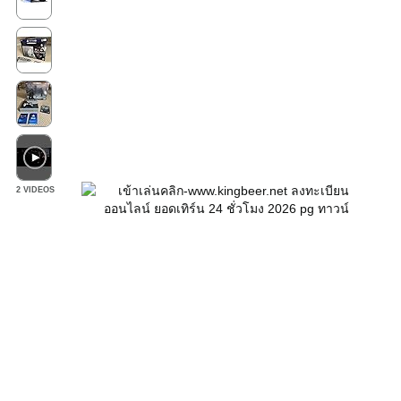
2 VIDEOS