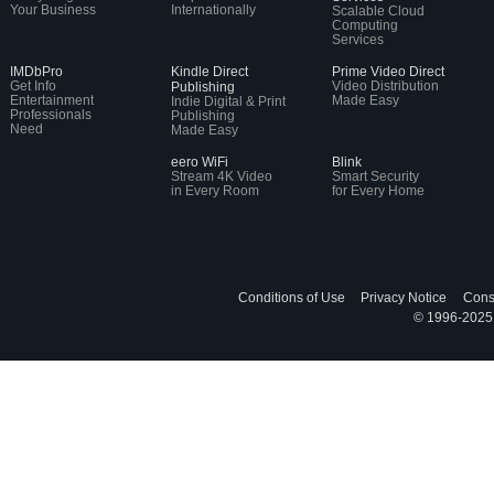
Your Business
Internationally
Scalable Cloud
Computing
Services
IMDbPro
Kindle Direct
Prime Video Direct
Get Info
Video Distribution
Publishing
Entertainment
Made Easy
Indie Digital & Print
Professionals
Publishing
Need
Made Easy
eero WiFi
Blink
Stream 4K Video
Smart Security
in Every Room
for Every Home
Conditions of Use
Privacy Notice
Cons
© 1996-2025, 