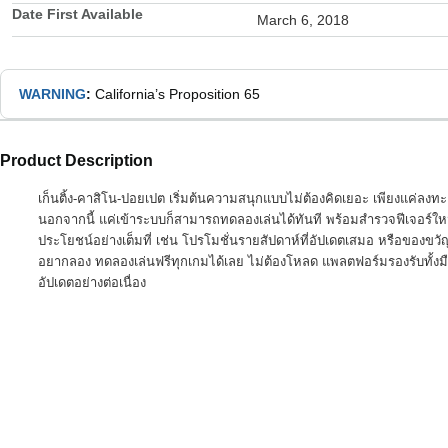
Date First Available
March 6, 2018
WARNING
:
California’s Proposition 65
Product Description
เก็นติ้ง-คาสิโน-ปอยเปต เริ่มต้นความสนุกแบบไม่ต้องคิดเยอะ เพียงแค่ลงท
นอกจากนี้ แค่เข้าระบบก็สามารถทดลองเล่นได้ทันที พร้อมสำรวจฟีเจอร์ใหม
ประโยชน์อย่างเต็มที่ เช่น โปรโมชั่นรายสัปดาห์ที่อัปเดตเสมอ หรือของขวัญแ
อยากลอง ทดลองเล่นฟรีทุกเกมได้เลย ไม่ต้องโหลด แพลตฟอร์มรองรับทั้งมื
อัปเดตอย่างต่อเนื่อง