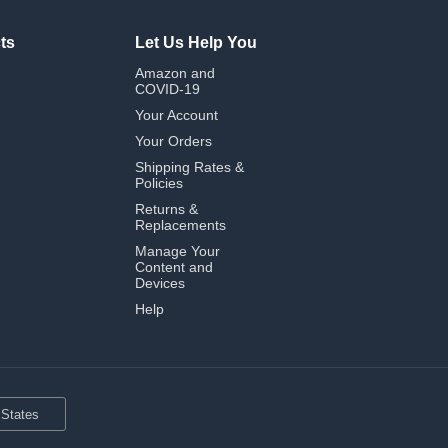
ts
Let Us Help You
Amazon and
COVID-19
Your Account
Your Orders
Shipping Rates &
Policies
Returns &
Replacements
Manage Your
Content and
Devices
Help
 States