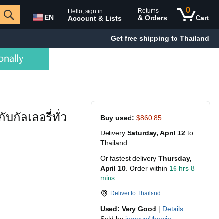
0
Returns
Hello, sign in
EN
& Orders
Cart
Account & Lists
Get free shipping to Thailand
กัลเลอรี่ทั่ว
Buy used:
$860.85
Delivery
Saturday, April 12
to
Thailand
Or fastest delivery
Thursday,
April 10
. Order within
16 hrs 8
mins
Deliver to
Thailand
Used: Very Good
|
Details
Sold by
jerseys4thewin