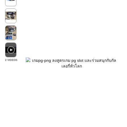
2 VIDEOS