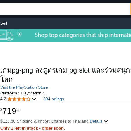
Sell
เกมpg-png ลงสูตรเกม pg slot และร่วมสนุกกับ
โลก
Visit the PlayStation Store
Platform :
PlayStation 4
4.2
394 ratings
719
$
98
$123.86 Shipping & Import Charges to Thailand
Details
Only 1 left in stock - order soon.