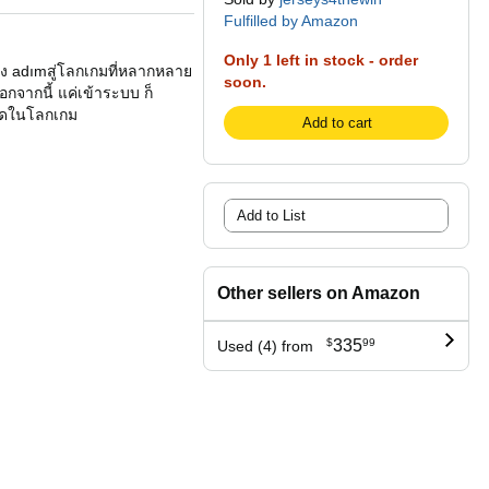
Fulfilled by Amazon
Only 1 left in stock - order
าง adımสู่โลกเกมที่หลากหลาย
soon.
อกจากนี้ แค่เข้าระบบ ก็
สุดในโลกเกม
Add to cart
Add to List
Other sellers on Amazon
$
335
99
Used (4) from