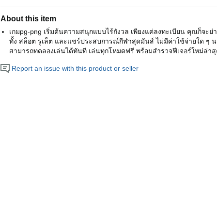
About this item
เกมpg-png เริ่มต้นความสนุกแบบไร้กังวล เพียงแค่ลงทะเบียน คุณก็จะย่
ทั้ง สล็อต รูเล็ต และแชร์ประสบการณ์กีฬาสุดมันส์ ไม่มีค่าใช้จ่ายใด ๆ น
สามารถทดลองเล่นได้ทันที เล่นทุกโหมดฟรี พร้อมสำรวจฟีเจอร์ใหม่ล่า
Report an issue with this product or seller