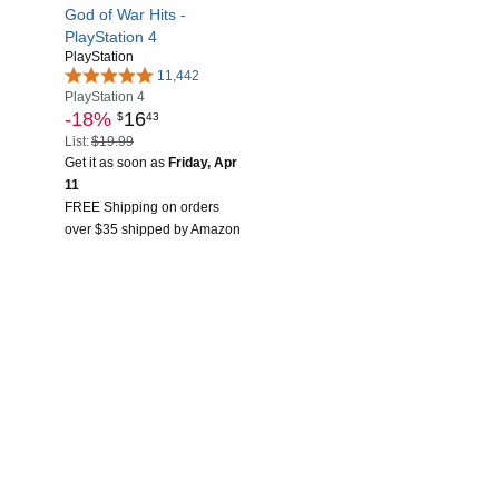
God of War Hits -
PlayStation 4
PlayStation
11,442
PlayStation 4
-18%
16
$
43
List:
$19.99
Get it as soon as
Friday, Apr
11
FREE Shipping on orders
over $35 shipped by Amazon