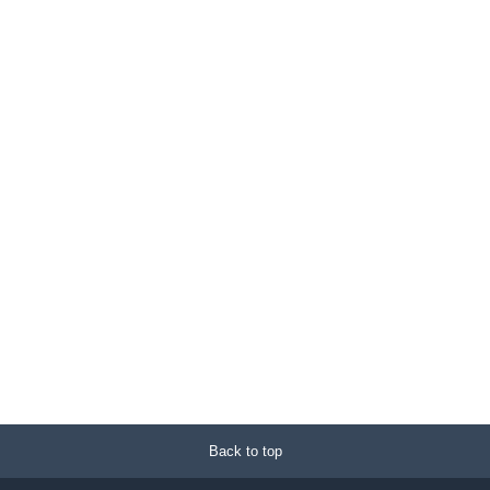
Back to top