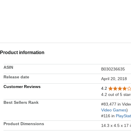
Product information
ASIN
B030236635
Release date
April 20, 2018
Customer Reviews
4.2
4.2 out of 5 star
Best Sellers Rank
#83,477 in Vid
Video Games
)
#116 in
PlaySta
Product Dimensions
14.3 x 4.5 x 17