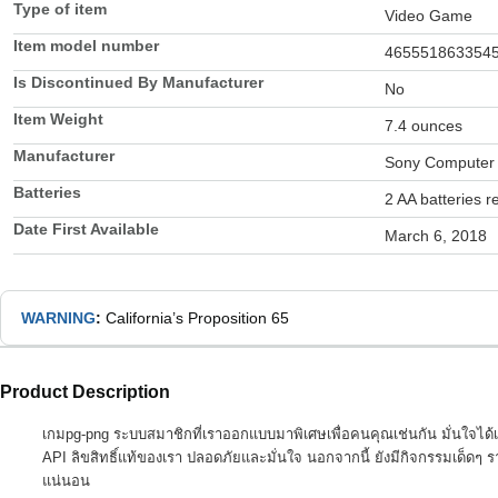
Type of item
Video Game
Item model number
465551863354
Is Discontinued By Manufacturer
No
Item Weight
7.4 ounces
Manufacturer
Sony Computer 
Batteries
2 AA batteries r
Date First Available
March 6, 2018
WARNING
:
California’s Proposition 65
Product Description
เกมpg-png ระบบสมาชิกที่เราออกแบบมาพิเศษเพื่อคนคุณเช่นกัน มั่นใจได้เ
API ลิขสิทธิ์แท้ของเรา ปลอดภัยและมั่นใจ นอกจากนี้ ยังมีกิจกรรมเด็ดๆ รา
แน่นอน