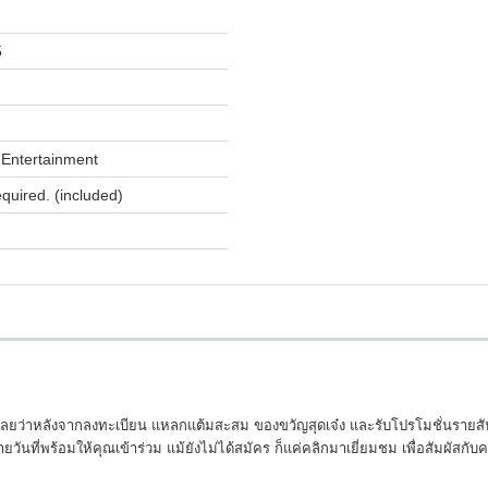
5
Entertainment
equired. (included)
ลยว่าหลังจากลงทะเบียน แหลกแต้มสะสม ของขวัญสุดเจ๋ง และรับโปรโมชั่นรายสัปดาห
ยวันที่พร้อมให้คุณเข้าร่วม แม้ยังไม่ได้สมัคร ก็แค่คลิกมาเยี่ยมชม เพื่อสัมผัสก