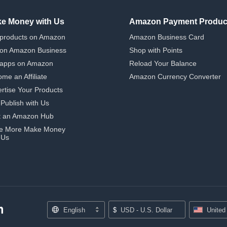
e Money with Us
Amazon Payment Produc
 products on Amazon
Amazon Business Card
 on Amazon Business
Shop with Points
 apps on Amazon
Reload Your Balance
me an Affiliate
Amazon Currency Converter
rtise Your Products
-Publish with Us
t an Amazon Hub
e More Make Money
 Us
English
$
USD - U.S. Dollar
United