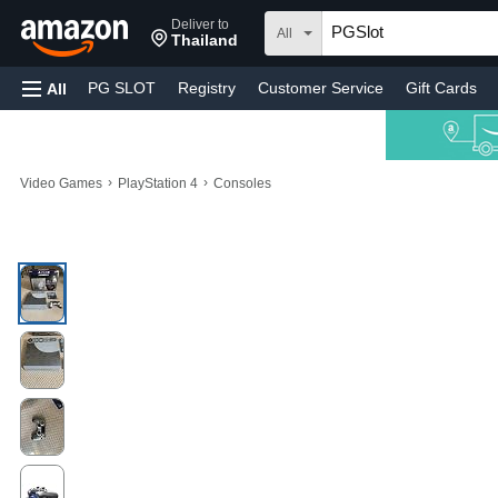
Deliver to
All
Thailand
PG SLOT
Registry
Customer Service
Gift Cards
All
›
›
Video Games
PlayStation 4
Consoles