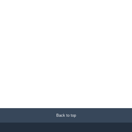
Back to top