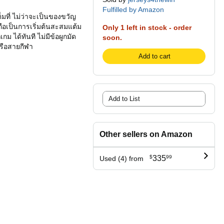
Fulfilled by Amazon
มที่ ไม่ว่าจะเป็นของขวัญ
ถือเป็นการเริ่มต้นสะสมแต้ม
Only 1 left in stock - order
 ได้ทันที ไม่มีข้อผูกมัด
soon.
รือสายกีฬา
Add to cart
Add to List
Other sellers on Amazon
$
335
99
Used (4) from