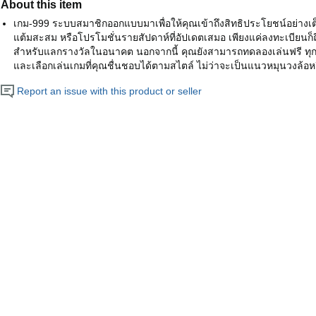
About this item
เกม-999 ระบบสมาชิกออกแบบมาเพื่อให้คุณเข้าถึงสิทธิประโยชน์อย่างเต็
แต้มสะสม หรือโปรโมชั่นรายสัปดาห์ที่อัปเดตเสมอ เพียงแค่ลงทะเบียนก็
สำหรับแลกรางวัลในอนาคต นอกจากนี้ คุณยังสามารถทดลองเล่นฟรี ทุกเกม
และเลือกเล่นเกมที่คุณชื่นชอบได้ตามสไตล์ ไม่ว่าจะเป็นแนวหมุนวงล้อห
Report an issue with this product or seller