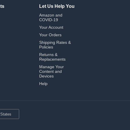
ts
Let Us Help You
Amazon and
COVID-19
Your Account
Your Orders
Shipping Rates &
Policies
Returns &
Replacements
Manage Your
Content and
Devices
Help
 States