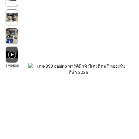
2 VIDEOS