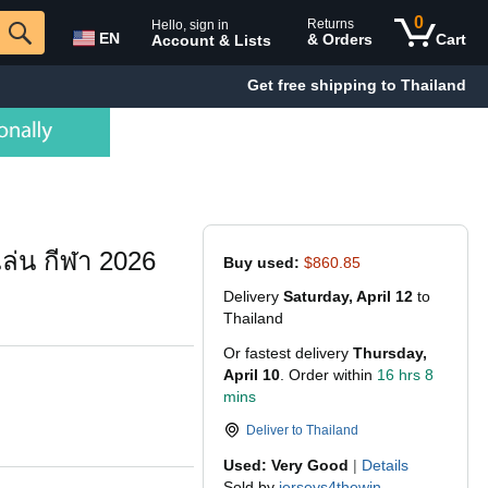
0
Returns
Hello, sign in
EN
& Orders
Cart
Account & Lists
Get free shipping to Thailand
เล่น กีฬา 2026
Buy used:
$860.85
Delivery
Saturday, April 12
to
Thailand
Or fastest delivery
Thursday,
April 10
. Order within
16 hrs 8
mins
Deliver to
Thailand
Used: Very Good
|
Details
Sold by
jerseys4thewin