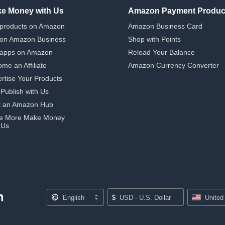
e Money with Us
Amazon Payment Produc
 products on Amazon
Amazon Business Card
 on Amazon Business
Shop with Points
 apps on Amazon
Reload Your Balance
me an Affiliate
Amazon Currency Converter
rtise Your Products
-Publish with Us
t an Amazon Hub
e More Make Money
 Us
English
$
USD - U.S. Dollar
United