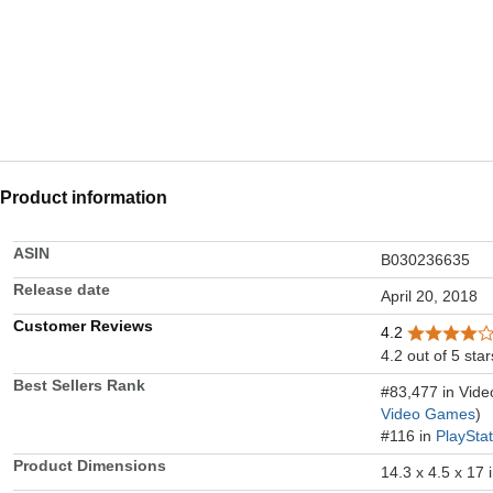
Product information
ASIN
B030236635
Release date
April 20, 2018
Customer Reviews
4.2
4.2 out of 5 star
Best Sellers Rank
#83,477 in Vid
Video Games
)
#116 in
PlaySta
Product Dimensions
14.3 x 4.5 x 17