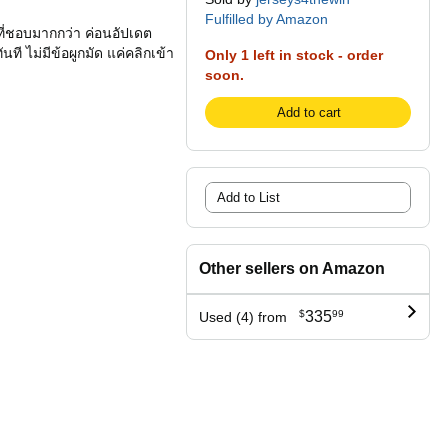
Fulfilled by Amazon
ที่ชอบมากกว่า ค่อนอัปเดต
ี ไม่มีข้อผูกมัด แค่คลิกเข้า
Only 1 left in stock - order
soon.
Add to cart
Add to List
Other sellers on Amazon
$
335
99
Used (4) from