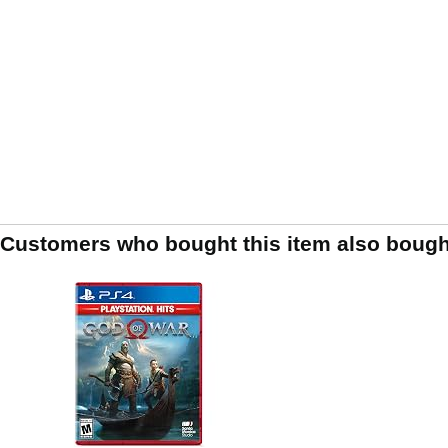
Customers who bought this item also bough