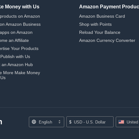
e Money with Us
Amazon Payment Produc
 products on Amazon
Amazon Business Card
 on Amazon Business
Shop with Points
 apps on Amazon
Reload Your Balance
me an Affiliate
Amazon Currency Converter
rtise Your Products
-Publish with Us
t an Amazon Hub
e More Make Money
 Us
English
$
USD - U.S. Dollar
United