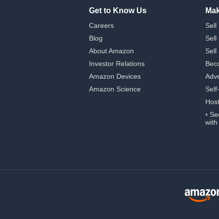
Get to Know Us
Mak
Careers
Sell
Blog
Sell
About Amazon
Sell
Investor Relations
Beco
Amazon Devices
Adve
Amazon Science
Self
Hos
›
Se
with