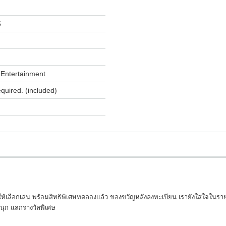
5
Entertainment
equired. (included)
ให้เลือกเล่น พร้อมสิทธิพิเศษทดลองแล้ว ของขวัญหลังลงทะเบียน เรายังใส่ใจในรา
สนุก แลกรางวัลพิเศษ