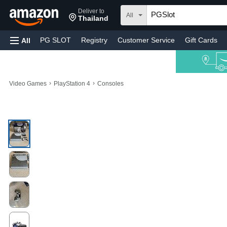
Deliver to
All
Thailand
PG SLOT
Registry
Customer Service
Gift Cards
All
›
›
Video Games
PlayStation 4
Consoles