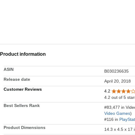
Product information
ASIN
B030236635
Release date
April 20, 2018
Customer Reviews
4.2
4.2 out of 5 star
Best Sellers Rank
#83,477 in Vid
Video Games
)
#116 in
PlaySta
Product Dimensions
14.3 x 4.5 x 17