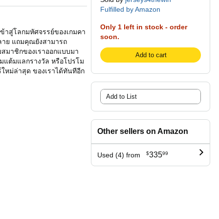
Fulfilled by Amazon
Only 1 left in stock - order
เข้าสู่โลกมหัศจรรย์ของเกมคา
soon.
กหลาย แถมคุณยังสามารถ
ระบบสมาชิกของเราออกแบบมา
Add to cart
สะสมแต้มแลกรางวัล หรือโปรโม
ใหม่ล่าสุด ของเราได้ทันทีอีก
Add to List
Other sellers on Amazon
$
335
99
Used (4) from