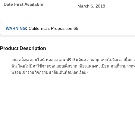
Date First Available
March 6, 2018
WARNING
:
California’s Proposition 65
Product Description
เกม-สล็อต-ออนไลน์-ทดลอง-เล่น-ฟรี เริ่มต้นความสนุกแบบไม่ง้อเวลานี้นะ แ
ฟิน โดยไม่มีค่าใช้จ่ายซ่อนแอบเด็ดขาด เพียงแค่ลงทะเบียน คุณก็สามาร
พร้อมเข้าร่วมกิจกรรมน่าตื่นเต้นที่อัปเดตเรื่อยๆ