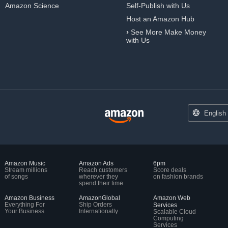
Amazon Science
Self-Publish with Us
Host an Amazon Hub
›
See More Make Money
with Us
English
Amazon Music
Amazon Ads
6pm
Stream millions
Reach customers
Score deals
of songs
wherever they
on fashion brands
spend their time
Amazon Business
AmazonGlobal
Amazon Web
Everything For
Ship Orders
Services
Your Business
Internationally
Scalable Cloud
Computing
Services