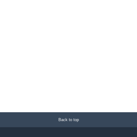
Back to top