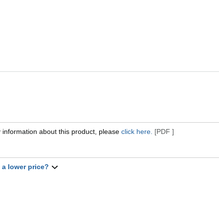
 information about this product, please
click here.
[PDF ]
t a lower price?