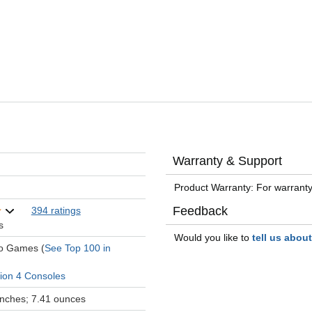
Warranty & Support
Product Warranty: For warranty
Feedback
394 ratings
s
Would you like to
tell us abou
eo Games (
See Top 100 in
tion 4 Consoles
 inches; 7.41 ounces