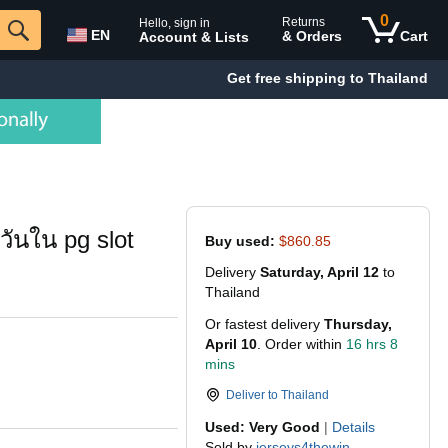
0
Returns
Hello, sign in
EN
& Orders
Cart
Account & Lists
Get free shipping to Thailand
วันใน pg slot
Buy used:
$860.85
Delivery
Saturday, April 12
to
Thailand
Or fastest delivery
Thursday,
April 10
. Order within
16 hrs 8
mins
Deliver to
Thailand
Used: Very Good
|
Details
Sold by
jerseys4thewin