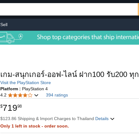
Sell
เกม-สนุกเกอร์-ออฟ-ไลน์ ฝาก100 รับ200 ทุก
Visit the PlayStation Store
Platform :
PlayStation 4
4.2
394 ratings
719
$
98
$123.86 Shipping & Import Charges to Thailand
Details
Only 1 left in stock - order soon.