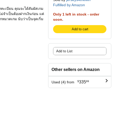
Fulfilled by Amazon
งทะเบียน คุณจะได้สัมผัสเกม
ม่จำเป็นต้องฝากเงินก่อน แค่
Only 1 left in stock - order
หมวดเกม นับว่าเป็นจุดเริ่ม
soon.
Add to cart
Add to List
Other sellers on Amazon
$
335
99
Used (4) from