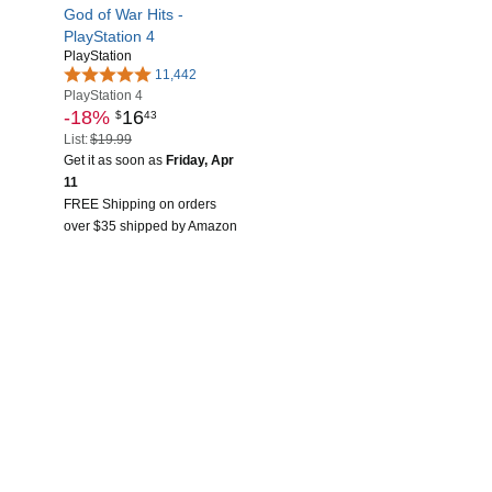
God of War Hits -
PlayStation 4
PlayStation
11,442
PlayStation 4
-18%
16
$
43
List:
$19.99
Get it as soon as
Friday, Apr
11
FREE Shipping on orders
over $35 shipped by Amazon