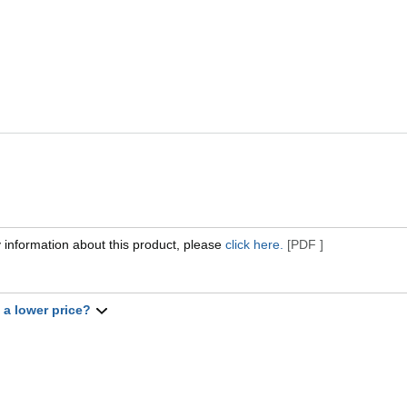
 information about this product, please
click here.
[PDF ]
t a lower price?