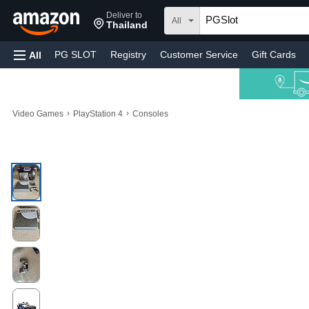
Deliver to
All
Thailand
PG SLOT
Registry
Customer Service
Gift Cards
All
›
›
Video Games
PlayStation 4
Consoles