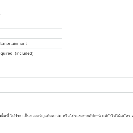
5
Entertainment
equired. (included)
ต็มที่ ไม่ว่าจะเป็นของขวัญแต้มสะสม หรือโปรแรงรายสัปดาห์ แม้ยังไม่ได้สมัคร