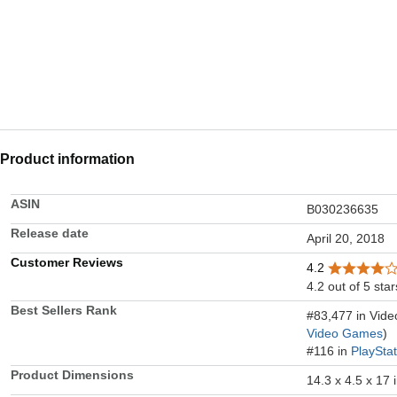
Product information
ASIN
B030236635
Release date
April 20, 2018
Customer Reviews
4.2
4.2 out of 5 star
Best Sellers Rank
#83,477 in Vid
Video Games
)
#116 in
PlaySta
Product Dimensions
14.3 x 4.5 x 17