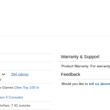
Warranty & Support
Product Warranty: For warranty
Feedback
394 ratings
s
Would you like to
tell us abou
eo Games (
See Top 100 in
tion 4 Consoles
 inches; 7.41 ounces