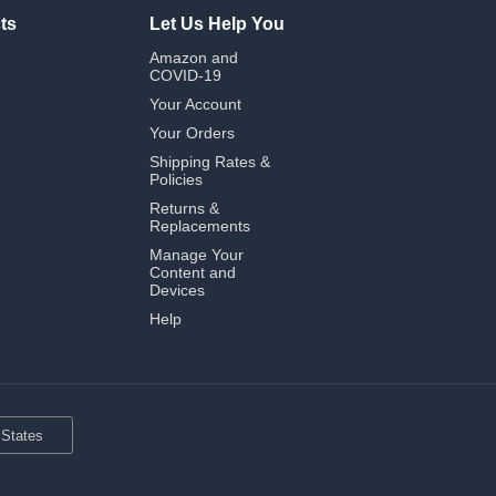
ts
Let Us Help You
Amazon and
COVID-19
Your Account
Your Orders
Shipping Rates &
Policies
Returns &
Replacements
Manage Your
Content and
Devices
Help
 States