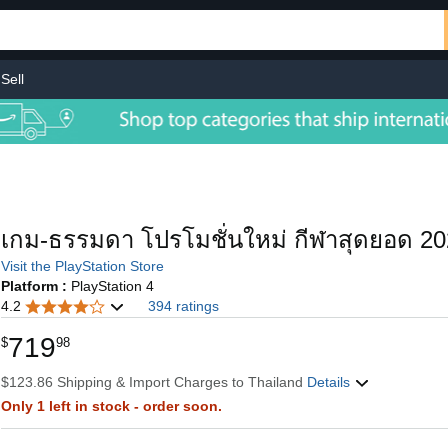
Sell
เกม-ธรรมดา โปรโมชั่นใหม่ กีฬาสุดยอด 202
Visit the PlayStation Store
Platform :
PlayStation 4
4.2
394 ratings
719
$
98
$123.86 Shipping & Import Charges to Thailand
Details
Only 1 left in stock - order soon.