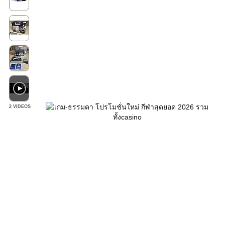
2 VIDEOS