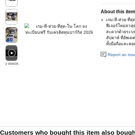
About this ite
เกม-ที่-ห่วย-ท
ฟีเจอร์ใหม่ล่า
สะดวกด้วยระบบ
สัปดาห์ ที่อัพ
ทั้งมือถือและคอ
Report an issue
2 VIDEOS
Customers who bought this item also bough