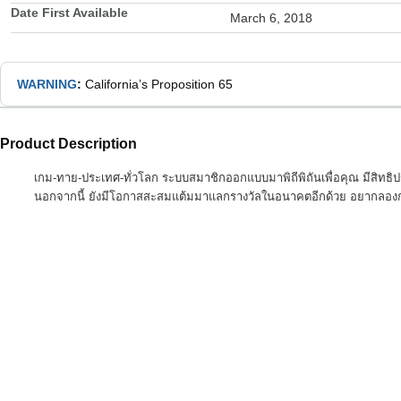
Date First Available
March 6, 2018
WARNING
:
California’s Proposition 65
Product Description
เกม-ทาย-ประเทศ-ทั่วโลก ระบบสมาชิกออกแบบมาพิถีพิถันเพื่อคุณ มีสิทธ
นอกจากนี้ ยังมีโอกาสสะสมแต้มมาแลกรางวัลในอนาคตอีกด้วย อยากลองก่อนต