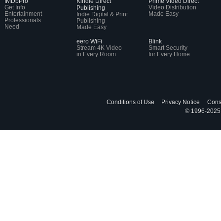
IMDbPro
Kindle Direct
Prime Video Direct
Get Info
Video Distribution
Publishing
Entertainment
Made Easy
Indie Digital & Print
Professionals
Publishing
Need
Made Easy
eero WiFi
Blink
Stream 4K Video
Smart Security
in Every Room
for Every Home
Conditions of Use
Privacy Notice
Cons
© 1996-2025, 