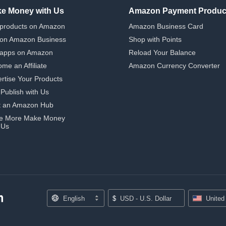
e Money with Us
Amazon Payment Produc
 products on Amazon
Amazon Business Card
 on Amazon Business
Shop with Points
 apps on Amazon
Reload Your Balance
me an Affiliate
Amazon Currency Converter
rtise Your Products
-Publish with Us
t an Amazon Hub
e More Make Money
 Us
English
$
USD - U.S. Dollar
United