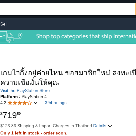
Sell
เกมไวกิ้งอยู่ค่ายไหน ขอสมาชิกใหม่ ลงทะเบีย
ความเชื่อมั่นให้คุณ
Visit the PlayStation Store
Platform :
PlayStation 4
4.2
394 ratings
719
$
98
$123.86 Shipping & Import Charges to Thailand
Details
Only 1 left in stock - order soon.