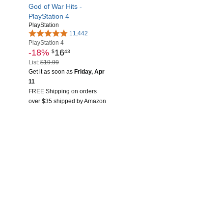
God of War Hits -
PlayStation 4
PlayStation
11,442
PlayStation 4
-18%
16
$
43
List:
$19.99
Get it as soon as
Friday, Apr
11
FREE Shipping on orders
over $35 shipped by Amazon