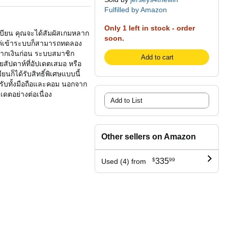
Fulfilled by Amazon
Only 1 left in stock - order
ะเบียน คุณจะได้สัมผัสเกมหลาก
soon.
 แค่เข้าระบบก็สามารถทดลอง
งฝากเงินก่อน ระบบสมาชิก
Add to cart
ยสัปดาห์ที่อัปเดตเสมอ หรือ
นก็ได้รับสิทธิ์พิเศษแบบนี้
รับทั้งมือถือและคอม นอกจาก
เดตอย่างต่อเนื่อง
Add to List
Other sellers on Amazon
$
335
99
Used (4) from