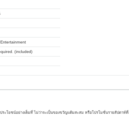
5
Entertainment
equired. (included)
ประโยชน์อย่างเต็มที่ ไม่ว่าจะเป็นของขวัญแต้มสะสม หรือโปรโมชั่นรายสัปดาห์ที่