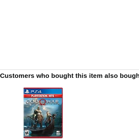
Customers who bought this item also bough