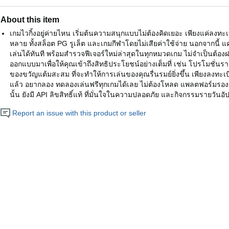
About this item
เกมไวกิ้งอยู่ค่ายไหน เริ่มต้นความสนุกแบบไม่ต้องคิดเยอะ เพียงแค่ลงท
หลาย ทั้งสล็อต PG รูเล็ต และเกมกีฬาโดยไม่เสียค่าใช้จ่าย นอกจากนี้
เล่นได้ทันที พร้อมสำรวจฟีเจอร์ใหม่ล่าสุดในทุกหมวดเกม ไม่จำเป็นต้อ
ออกแบบมาเพื่อให้คุณเข้าถึงสิทธิประโยชน์อย่างเต็มที่ เช่น โปรโมชั่นรา
ของขวัญแต้มสะสม ที่จะทำให้การเล่นของคุณรื่นรมย์ยิ่งขึ้น เพียงลงทะเบีย
แล้ว อยากลอง ทดลองเล่นฟรีทุกเกมได้เลย ไม่ต้องโหลด แพลตฟอร์มรอง
นั้น ยังมี API ลิขสิทธิ์แท้ ที่มั่นใจในความปลอดภัย และกิจกรรมรายวันอัป
Report an issue with this product or seller