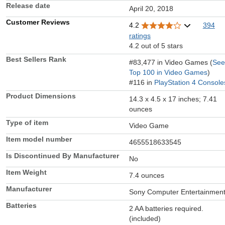
Release date
April 20, 2018
Customer Reviews
4.2
394
ratings
4.2 out of 5 stars
Best Sellers Rank
#83,477 in Video Games (
See
Top 100 in Video Games
)
#116 in
PlayStation 4 Console
Product Dimensions
14.3 x 4.5 x 17 inches; 7.41
ounces
Type of item
Video Game
Item model number
4655518633545
Is Discontinued By Manufacturer
No
Item Weight
7.4 ounces
Manufacturer
Sony Computer Entertainmen
Batteries
2 AA batteries required.
(included)