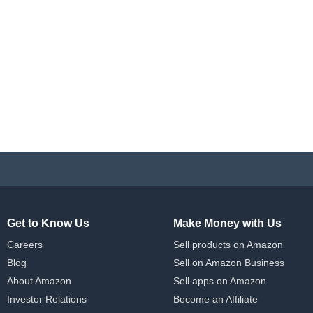
Get to Know Us
Make Money with Us
Careers
Sell products on Amazon
Blog
Sell on Amazon Business
About Amazon
Sell apps on Amazon
Investor Relations
Become an Affiliate