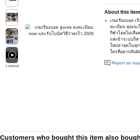
About this ite
เกมเรียงบอล เร
ทะเบียน คุณจะไ
กีฬาโดยไม่เสียค
แค่เข้าระบบก็ส
ใหม่ล่าสุดในทุก
ใครที่อยากสัมผ
Report an issue
2 VIDEOS
Customers who bought this item also bough