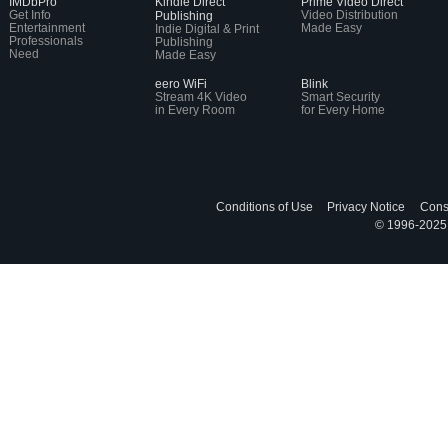
IMDbPro
Kindle Direct
Prime Video Direct
Get Info
Video Distribution
Publishing
Entertainment
Made Easy
Indie Digital & Print
Professionals
Publishing
Need
Made Easy
eero WiFi
Blink
Stream 4K Video
Smart Security
in Every Room
for Every Home
Conditions of Use
Privacy Notice
Cons
© 1996-2025, 