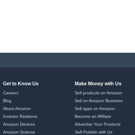
Get to Know Us
Make Money with Us
Careers
Sell products on Amazon
Blog
Sell on Amazon Business
About Amazon
Sell apps on Amazon
Investor Relations
Become an Affiliate
Amazon Devices
Advertise Your Products
Amazon Science
Self-Publish with Us