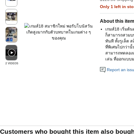
Only 1 left in st
About this ite
เกมส์18 เริ่มต้
ก็สามารถสวมบท
ทันที ทั้งรูเล็ต
ที่พิเศษไปกว่าน
สามารถทดลองเล
เล่น ที่ออกแบบม
2 VIDEOS
Report an issue
Customers who bought this item also bough