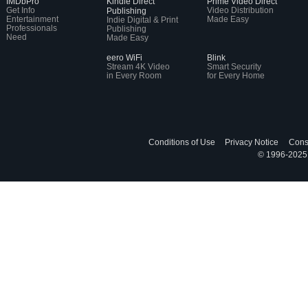
IMDbPro
Kindle Direct
Prime Video Direct
Get Info
Video Distribution
Publishing
Entertainment
Made Easy
Indie Digital & Print
Professionals
Publishing
Need
Made Easy
eero WiFi
Blink
Stream 4K Video
Smart Security
in Every Room
for Every Home
Conditions of Use
Privacy Notice
Cons
© 1996-2025, 