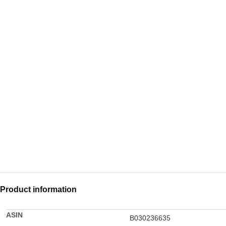
Product information
ASIN
B030236635