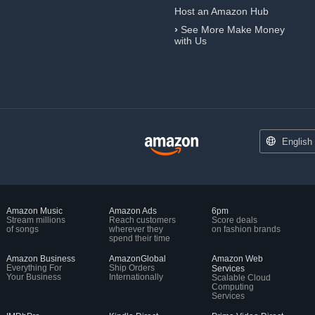
Host an Amazon Hub
›
See More Make Money
with Us
English
Amazon Music
Amazon Ads
6pm
Stream millions
Reach customers
Score deals
of songs
wherever they
on fashion brands
spend their time
Amazon Business
AmazonGlobal
Amazon Web
Everything For
Ship Orders
Services
Your Business
Internationally
Scalable Cloud
Computing
Services