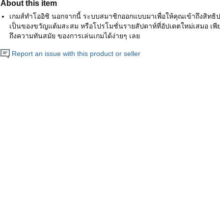
About this item
เกมส์ทำโออิชิ นอกจากนี้ ระบบสมาชิกออกแบบมาเพื่อให้คุณเข้าถึงสิทธิปร
เป็นของขวัญแต้มสะสม หรือโปรโมชั่นรายสัปดาห์ที่อัปเดตใหม่เสมอ เพีย
ถึงความทันสมัย ของการเล่นเกมได้ง่ายๆ เลย
Report an issue with this product or seller