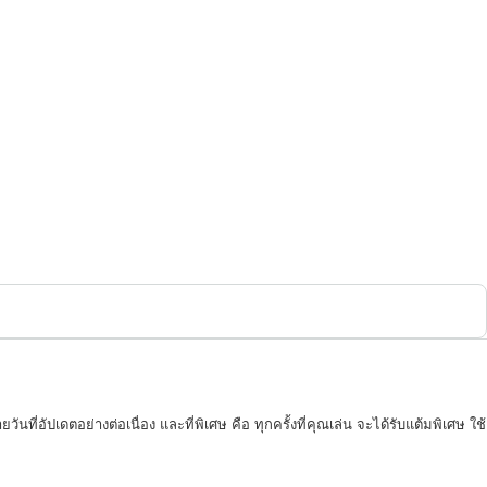
ี่อัปเดตอย่างต่อเนื่อง และที่พิเศษ คือ ทุกครั้งที่คุณเล่น จะได้รับแต้มพิเศษ ใช้