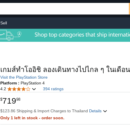
Sell
เกมส์ทำโออิชิ ลองเดินทางไปไกล ๆ ในเดือ
Visit the PlayStation Store
Platform :
PlayStation 4
4.2
394 ratings
719
$
98
$123.86 Shipping & Import Charges to Thailand
Details
Only 1 left in stock - order soon.