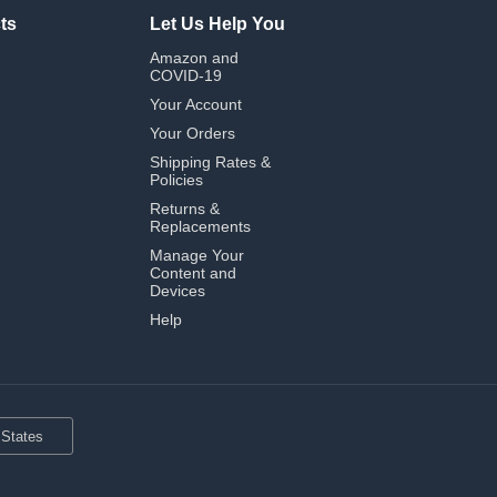
ts
Let Us Help You
Amazon and
COVID-19
Your Account
Your Orders
Shipping Rates &
Policies
Returns &
Replacements
Manage Your
Content and
Devices
Help
 States