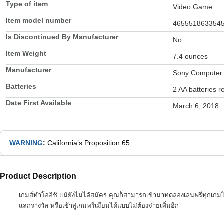
Type of item
Video Game
Item model number
465551863354
Is Discontinued By Manufacturer
No
Item Weight
7.4 ounces
Manufacturer
Sony Computer 
Batteries
2 AA batteries r
Date First Available
March 6, 2018
WARNING
:
California’s Proposition 65
Product Description
เกมส์ทำโออิชิ แม้ยังไม่ได้สมัคร คุณก็สามารถเข้ามาทดลองเล่นฟรีทุกเกมได้ เ
แลกรางวัล หรือเข้าสู่เกมพรีเมียมได้แบบไม่ต้องจ่ายเพิ่มอีก