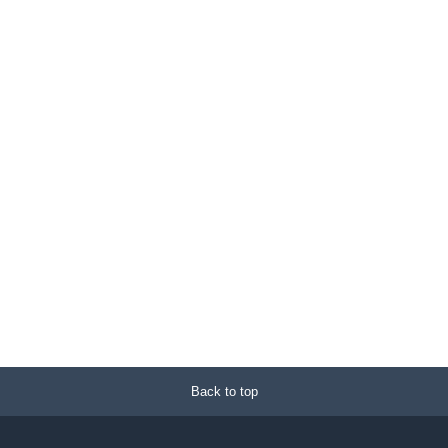
Back to top