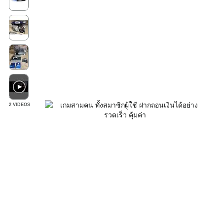
2 VIDEOS