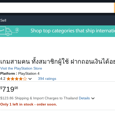
Sell
เกมสามคน ทั้งสมาชิกผู้ใช้ ฝากถอนเงินได้อย่
Visit the PlayStation Store
Platform :
PlayStation 4
4.2
394 ratings
719
$
98
$123.86 Shipping & Import Charges to Thailand
Details
Only 1 left in stock - order soon.