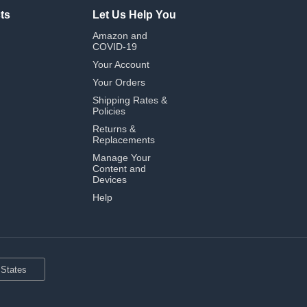
ts
Let Us Help You
Amazon and
COVID-19
Your Account
Your Orders
Shipping Rates &
Policies
Returns &
Replacements
Manage Your
Content and
Devices
Help
 States