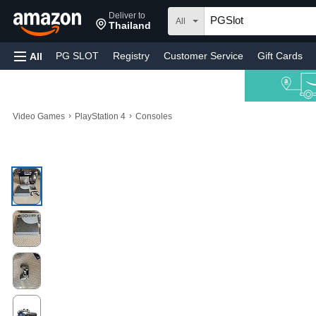
Deliver to
All
Thailand
PG SLOT
Registry
Customer Service
Gift Cards
All
›
›
Video Games
PlayStation 4
Consoles