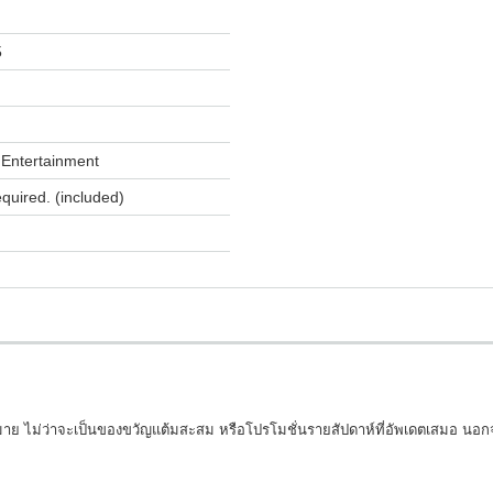
5
Entertainment
equired. (included)
าย ไม่ว่าจะเป็นของขวัญแต้มสะสม หรือโปรโมชั่นรายสัปดาห์ที่อัพเดตเสมอ นอ