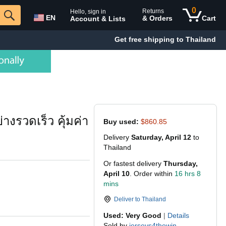
0
Returns
Hello, sign in
EN
& Orders
Cart
Account & Lists
Get free shipping to Thailand
างรวดเร็ว คุ้มค่า
Buy used:
$860.85
Delivery
Saturday, April 12
to
Thailand
Or fastest delivery
Thursday,
April 10
. Order within
16 hrs 8
mins
Deliver to
Thailand
Used: Very Good
|
Details
Sold by
jerseys4thewin