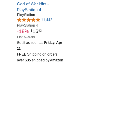
God of War Hits -
PlayStation 4
PlayStation
11,442
PlayStation 4
-18%
16
$
43
List:
$19.99
Get it as soon as
Friday, Apr
11
FREE Shipping on orders
over $35 shipped by Amazon