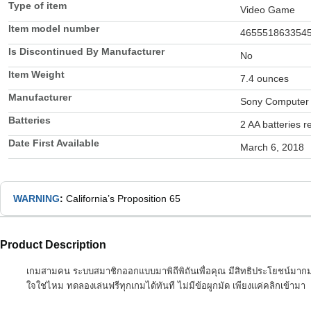
Type of item
Video Game
Item model number
465551863354
Is Discontinued By Manufacturer
No
Item Weight
7.4 ounces
Manufacturer
Sony Computer 
Batteries
2 AA batteries r
Date First Available
March 6, 2018
WARNING
:
California’s Proposition 65
Product Description
เกมสามคน ระบบสมาชิกออกแบบมาพิถีพิถันเพื่อคุณ มีสิทธิประโยชน์มากม
ใจใช่ไหม ทดลองเล่นฟรีทุกเกมได้ทันที ไม่มีข้อผูกมัด เพียงแค่คลิกเข้ามา