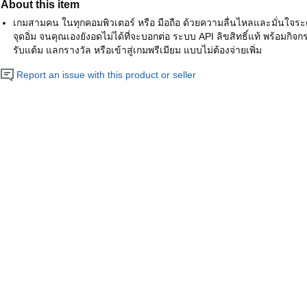
About this item
เกมสามคน ในทุกคอมพิวเตอร์ หรือ มือถือ ด้วยความลื่นไหลและมั่นใจระดับ
จุดอิ่ม จนคุณเองยังอดไม่ได้ที่จะบอกต่อ ระบบ API ลิขสิทธิ์แท้ พร้อมกิจก
รับแต้ม แลกรางวัล หรือเข้าสู่เกมพรีเมียม แบบไม่ต้องจ่ายเพิ่ม
Report an issue with this product or seller