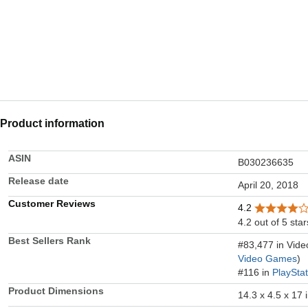
Product information
ASIN
B030236635
Release date
April 20, 2018
Customer Reviews
4.2
4.2 out of 5 star
Best Sellers Rank
#83,477 in Vid
Video Games
)
#116 in
PlaySta
Product Dimensions
14.3 x 4.5 x 17