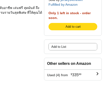
Fulfilled by Amazon
อาชีพ เล่นฟรี สุดมันส์ ถึง
รรมรายวันสุดพิเศษ ที่ให้คุณได้
Only 1 left in stock - order
soon.
Add to cart
Add to List
Other sellers on Amazon
$
335
99
Used (4) from