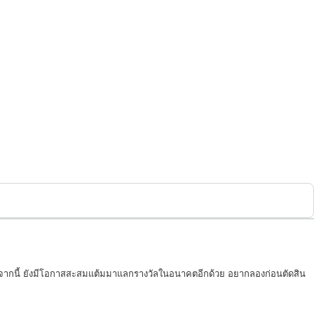
กจากนี้ ยังมีโอกาสสะสมแต้มมาแลกรางวัลในอนาคตอีกด้วย อยากลองก่อนตัดสิน