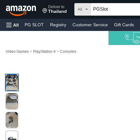
Deliver to
All
Thailand
PG SLOT
Registry
Customer Service
Gift Cards
All
›
›
Video Games
PlayStation 4
Consoles