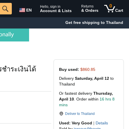
0
Returns
Hello, sign in
EN
& Orders
Cart
Account & Lists
Get free shipping to Thailand
ชำระเงินได้
Buy used:
$860.85
Delivery
Saturday, April 12
to
Thailand
Or fastest delivery
Thursday,
April 10
. Order within
16 hrs 8
mins
Deliver to
Thailand
Used: Very Good
|
Details
Sold by
jerseys4thewin