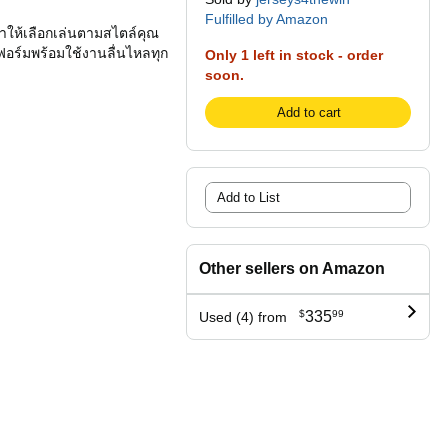
Fulfilled by Amazon
ฬาให้เลือกเล่นตามสไตล์คุณ
อร์มพร้อมใช้งานลื่นไหลทุก
Only 1 left in stock - order
soon.
Add to cart
Add to List
Other sellers on Amazon
$
335
99
Used (4) from