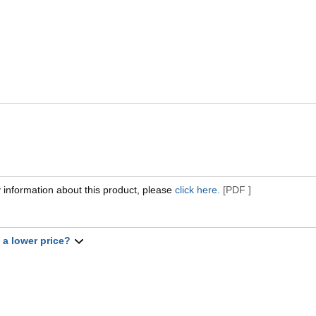
 information about this product, please
click here.
[PDF ]
t a lower price?