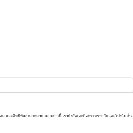
สะสม และสิทธิพิเศษมากมาย นอกจากนี้ เรายังอัพเดตกิจกรรมรายวันและโปรโมชั่น