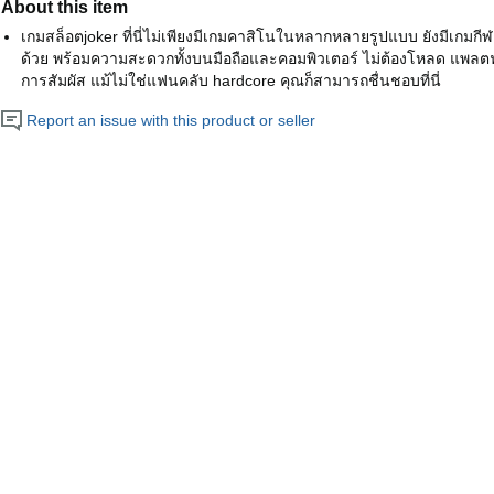
About this item
เกมสล็อตjoker ที่นี่ไม่เพียงมีเกมคาสิโนในหลากหลายรูปแบบ ยังมีเกมกี
ด้วย พร้อมความสะดวกทั้งบนมือถือและคอมพิวเตอร์ ไม่ต้องโหลด แพลตฟ
การสัมผัส แม้ไม่ใช่แฟนคลับ hardcore คุณก็สามารถชื่นชอบที่นี่
Report an issue with this product or seller