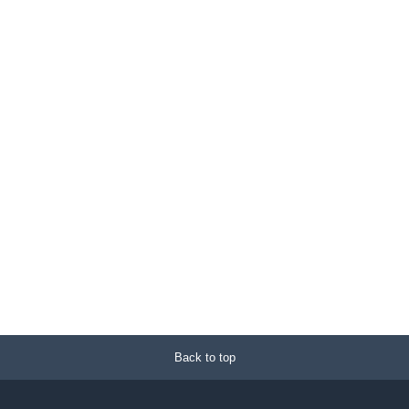
Back to top