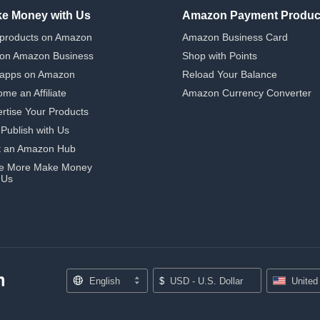
e Money with Us
Amazon Payment Produc
 products on Amazon
Amazon Business Card
 on Amazon Business
Shop with Points
 apps on Amazon
Reload Your Balance
me an Affiliate
Amazon Currency Converter
rtise Your Products
-Publish with Us
t an Amazon Hub
e More Make Money
 Us
English
$
USD - U.S. Dollar
United