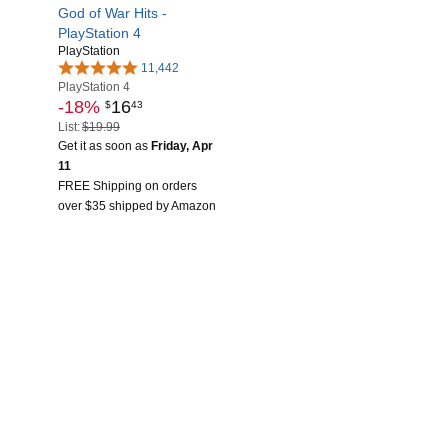
God of War Hits -
PlayStation 4
PlayStation
11,442
PlayStation 4
-18%
16
$
43
List:
$19.99
Get it as soon as
Friday, Apr
11
FREE Shipping on orders
over $35 shipped by Amazon