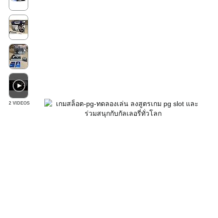
2 VIDEOS