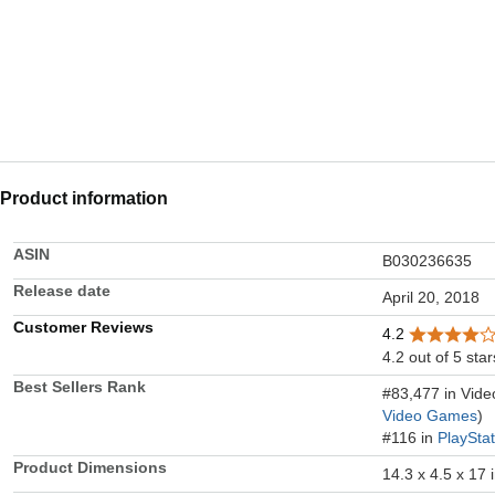
Product information
ASIN
B030236635
Release date
April 20, 2018
Customer Reviews
4.2
4.2 out of 5 star
Best Sellers Rank
#83,477 in Vid
Video Games
)
#116 in
PlaySta
Product Dimensions
14.3 x 4.5 x 17