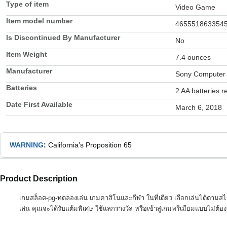
Type of item
Video Game
Item model number
465551863354
Is Discontinued By Manufacturer
No
Item Weight
7.4 ounces
Manufacturer
Sony Computer 
Batteries
2 AA batteries r
Date First Available
March 6, 2018
WARNING
:
California’s Proposition 65
Product Description
เกมสล็อต-pg-ทดลองเล่น เกมคาสิโนและกีฬา ในที่เดียว เลือกเล่นได้ตามสไตล์
เล่น คุณจะได้รับแต้มพิเศษ ใช้แลกรางวัล หรือเข้าสู่เกมพรีเมียมแบบไม่ต้องจ