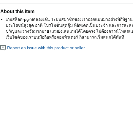
About this item
เกมสล็อต-pg-ทดลองเล่น ระบบสมาชิกของเราออกแบบมาอย่างพิถีพิฐาน เพื
ประโยชน์สูงสุด อาทิ โปรโมชั่นสุดคุ้ม ที่อัพเดตเป็นประจำ และการสะสม
ขวัญและรางวัลมากมาย แถมยังเล่นเกมได้โดยตรง ไม่ต้องดาวน์โหลดแอป
เว็บไซต์ของเราบนมือถือหรือคอมพิวเตอร์ ก็สามารถเริ่มสนุกได้ทันที
Report an issue with this product or seller