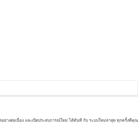
่างต่อเนื่อง และเปิดประสบการณ์ใหม่ ได้ทันที กับ ระบบใหม่ล่าสุด ทุกครั้งที่คุณ