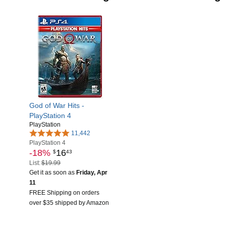
God of War Hits -
PlayStation 4
PlayStation
11,442
PlayStation 4
-18%
16
$
43
List:
$19.99
Get it as soon as
Friday, Apr
11
FREE Shipping on orders
over $35 shipped by Amazon