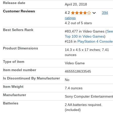
Release date
April 20, 2018
Customer Reviews
4.2
394
ratings
4.2 out of 5 stars
Best Sellers Rank
#83,477 in Video Games (
See
Top 100 in Video Games
)
#116 in
PlayStation 4 Console
Product Dimensions
14.3 x 4.5 x 17 inches; 7.41
ounces
Type of item
Video Game
Item model number
4655518633545
Is Discontinued By Manufacturer
No
Item Weight
7.4 ounces
Manufacturer
Sony Computer Entertainmen
Batteries
2 AA batteries required.
(included)