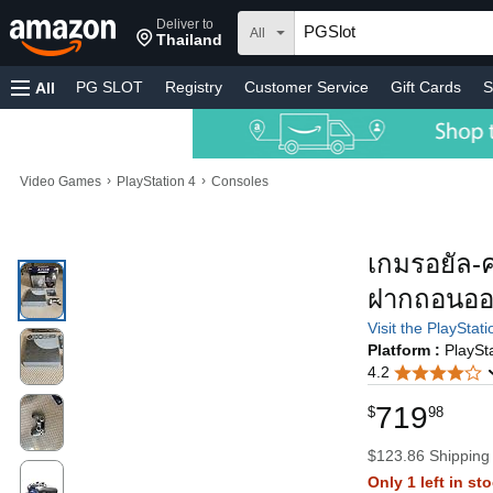
Deliver to
All
Thailand
PG SLOT
Registry
Customer Service
Gift Cards
S
All
›
›
Video Games
PlayStation 4
Consoles
เกมรอยัล-ค
ฝากถอนออ
Visit the PlayStat
Platform :
PlaySt
4.2
719
$
98
$123.86 Shipping
Only 1 left in st