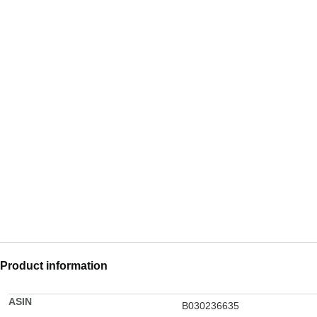
Product information
ASIN
B030236635