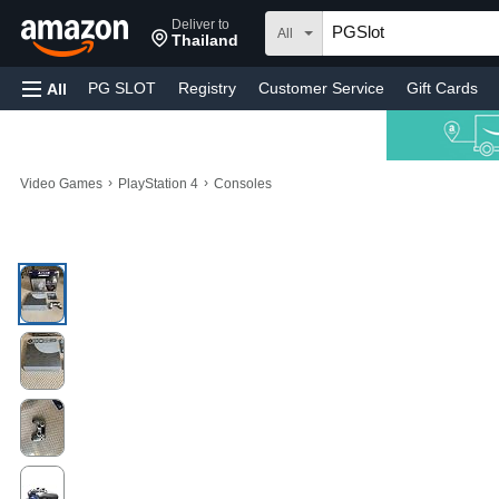
Deliver to
All
Thailand
PG SLOT
Registry
Customer Service
Gift Cards
All
›
›
Video Games
PlayStation 4
Consoles