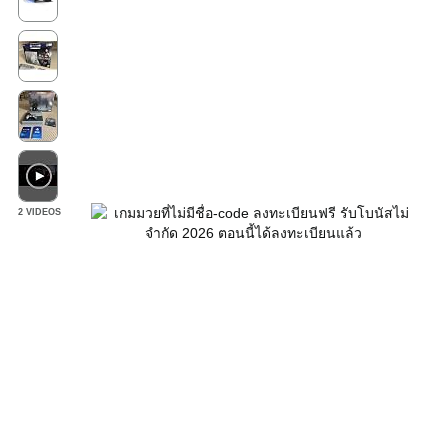
2 VIDEOS