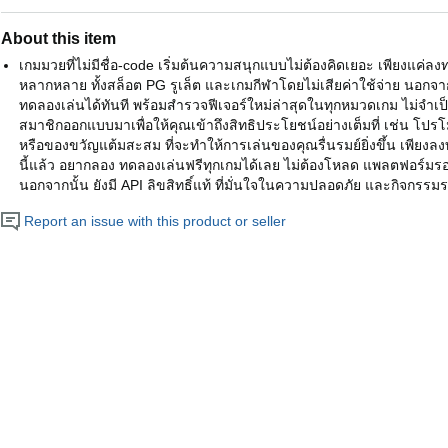
About this item
เกมมวยที่ไม่มีชื่อ-code เริ่มต้นความสนุกแบบไม่ต้องคิดเยอะ เพียงแค่ลง
หลากหลาย ทั้งสล็อต PG รูเล็ต และเกมกีฬาโดยไม่เสียค่าใช้จ่าย นอกจา
ทดลองเล่นได้ทันที พร้อมสำรวจฟีเจอร์ใหม่ล่าสุดในทุกหมวดเกม ไม่จำเป
สมาชิกออกแบบมาเพื่อให้คุณเข้าถึงสิทธิประโยชน์อย่างเต็มที่ เช่น โปรโ
หรือของขวัญแต้มสะสม ที่จะทำให้การเล่นของคุณรื่นรมย์ยิ่งขึ้น เพียงลงท
นี้แล้ว อยากลอง ทดลองเล่นฟรีทุกเกมได้เลย ไม่ต้องโหลด แพลตฟอร์มรอ
นอกจากนั้น ยังมี API ลิขสิทธิ์แท้ ที่มั่นใจในความปลอดภัย และกิจกรรมร
Report an issue with this product or seller