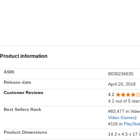
Product information
ASIN
B030236635
Release date
April 20, 2018
Customer Reviews
4.2
4.2 out of 5 star
Best Sellers Rank
#83,477 in Vid
Video Games
)
#116 in
PlaySta
Product Dimensions
14.3 x 4.5 x 17