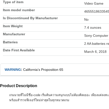
Type of item
Video Game
Item model number
465551863354
Is Discontinued By Manufacturer
No
Item Weight
7.4 ounces
Manufacturer
Sony Computer 
Batteries
2 AA batteries r
Date First Available
March 6, 2018
WARNING
:
California’s Proposition 65
Product Description
เกมมวยที่ไม่มีชื่อ-code เริ่มต้นความสนุกแบบไม่ต้องคิดเยอะ เพียงแค่ลงท
พร้อมสำรวจฟีเจอร์ใหม่ล่าสุดในทุกหมวดเกม