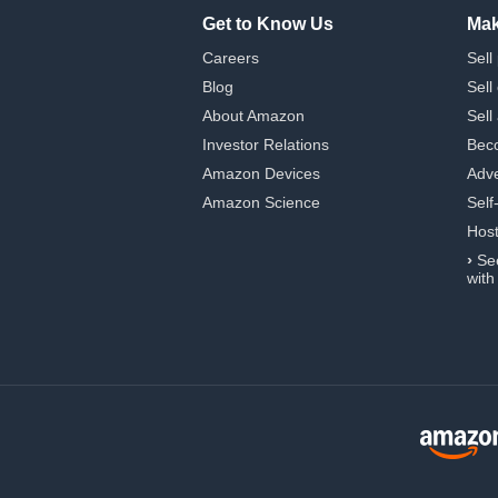
Get to Know Us
Mak
Careers
Sell
Blog
Sell
About Amazon
Sell
Investor Relations
Beco
Amazon Devices
Adve
Amazon Science
Self
Hos
›
Se
with