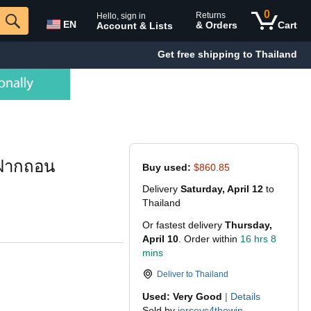
0
Returns
Hello, sign in
EN
& Orders
Cart
Account & Lists
Get free shipping to Thailand
รฝากถอน
Buy used:
$860.85
Delivery
Saturday, April 12
to
Thailand
Or fastest delivery
Thursday,
April 10
. Order within
16 hrs 8
mins
Deliver to
Thailand
Used: Very Good
|
Details
Sold by
jerseys4thewin