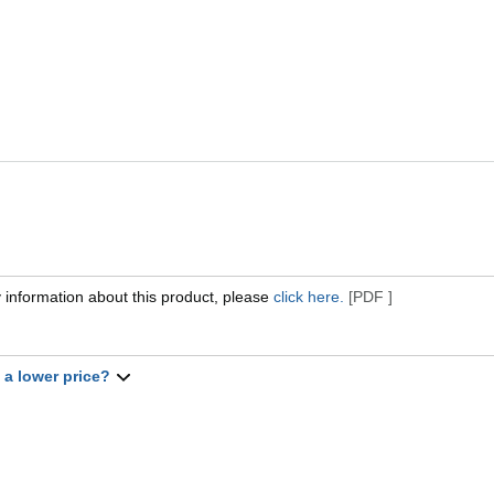
 information about this product, please
click here.
[PDF ]
t a lower price?