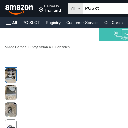
Deliver to
All
Thailand
PG SLOT
Registry
Customer Service
Gift Cards
All
›
›
Video Games
PlayStation 4
Consoles