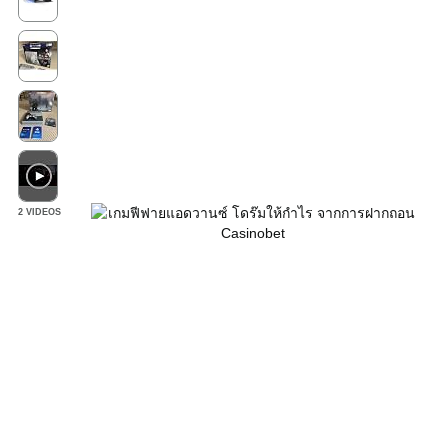
2 VIDEOS