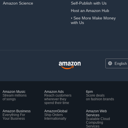
Amazon Science
Self-Publish with Us
Host an Amazon Hub
›
See More Make Money
with Us
English
Amazon Music
Amazon Ads
6pm
Stream millions
Reach customers
Score deals
of songs
wherever they
on fashion brands
spend their time
Amazon Business
AmazonGlobal
Amazon Web
Everything For
Ship Orders
Services
Your Business
Internationally
Scalable Cloud
Computing
Services