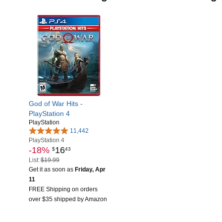
God of War Hits -
PlayStation 4
PlayStation
11,442
PlayStation 4
-18%
16
$
43
List:
$19.99
Get it as soon as
Friday, Apr
11
FREE Shipping on orders
over $35 shipped by Amazon