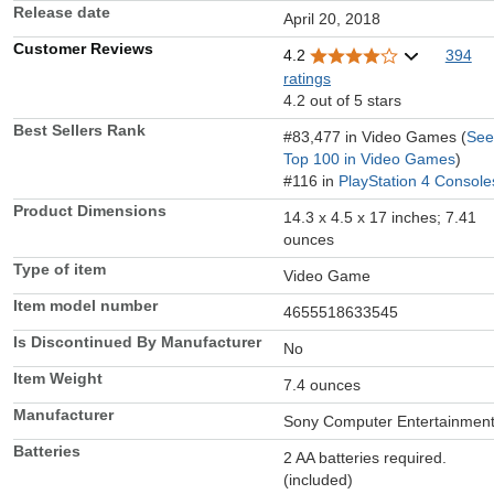
Release date
April 20, 2018
Customer Reviews
4.2
394
ratings
4.2 out of 5 stars
Best Sellers Rank
#83,477 in Video Games (
See
Top 100 in Video Games
)
#116 in
PlayStation 4 Console
Product Dimensions
14.3 x 4.5 x 17 inches; 7.41
ounces
Type of item
Video Game
Item model number
4655518633545
Is Discontinued By Manufacturer
No
Item Weight
7.4 ounces
Manufacturer
Sony Computer Entertainmen
Batteries
2 AA batteries required.
(included)