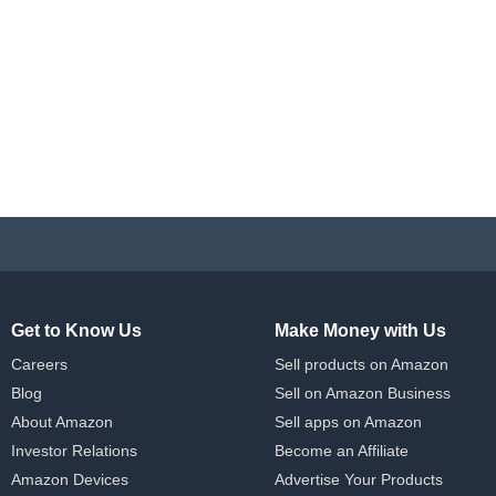
Get to Know Us
Make Money with Us
Careers
Sell products on Amazon
Blog
Sell on Amazon Business
About Amazon
Sell apps on Amazon
Investor Relations
Become an Affiliate
Amazon Devices
Advertise Your Products