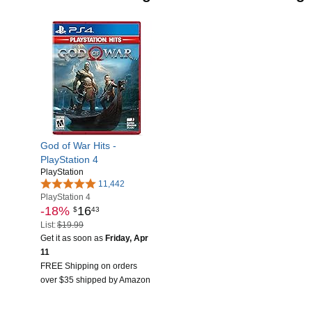
God of War Hits -
PlayStation 4
PlayStation
11,442
PlayStation 4
-18%
16
$
43
List:
$19.99
Get it as soon as
Friday, Apr
11
FREE Shipping on orders
over $35 shipped by Amazon